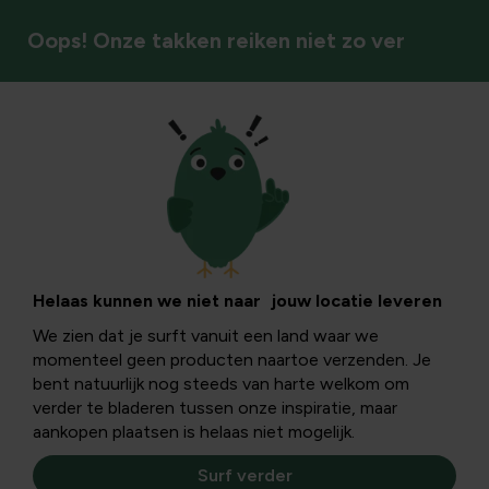
Oops! Onze takken reiken niet zo ver
Bomen & heesters
Sparrenhaag
snoeien: complete
Helaas kunnen we niet naar jouw locatie leveren
We zien dat je surft vanuit een land waar we
handleiding voor
momenteel geen producten naartoe verzenden. Je
bent natuurlijk nog steeds van harte welkom om
structuur,
verder te bladeren tussen onze inspiratie, maar
aankopen plaatsen is helaas niet mogelijk.
gezondheid en
Surf verder