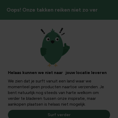
Oops! Onze takken reiken niet zo ver
Onkruidbestrijding
Boshyacinten
verwijderen: gids
Helaas kunnen we niet naar jouw locatie leveren
We zien dat je surft vanuit een land waar we
tegen woekering
momenteel geen producten naartoe verzenden. Je
bent natuurlijk nog steeds van harte welkom om
van wilde hyacint
verder te bladeren tussen onze inspiratie, maar
aankopen plaatsen is helaas niet mogelijk.
Surf verder
In dit informatieve artikel leer jij wat boshyacinten zijn,