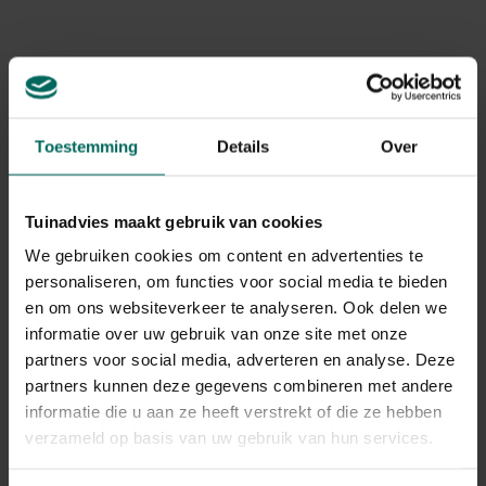
Handmatige verwijdering
De meest betrouwbare methode is grondig handmatig
verwijderen. Graaf rondom een cluster en trek alle
planten uit de grond, inclusief knollen. Verzamel alles in
Toestemming
Details
Over
stevige zakken en gooi het weg bij de normale
afvalinzameling; knollen horen niet in de compost.
Verwijder regelmatig tijdens meerdere fasen en
Tuinadvies maakt gebruik van cookies
controleer telkens op achtergebleven knollen of
scheuten. Dit is de sleutel tot boshyacint verwijderen en
We gebruiken cookies om content en advertenties te
voorkomt terugkeer door fragmentatie.
personaliseren, om functies voor social media te bieden
en om ons websiteverkeer te analyseren. Ook delen we
Mechanische beheer en
informatie over uw gebruik van onze site met onze
partners voor social media, adverteren en analyse. Deze
onderhoudstips
partners kunnen deze gegevens combineren met andere
Voor grotere oppervlakken kun je combineren met
informatie die u aan ze heeft verstrekt of die ze hebben
maaien, graven en bedekking met mulch of inheemse
verzameld op basis van uw gebruik van hun services.
bodembedekkers. Maai na de bloei en verwijder de
bloemen voordat zaadzetting plaatsvindt. Controleer de