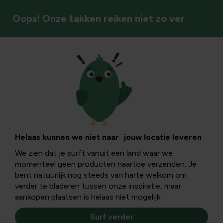
Oops! Onze takken reiken niet zo ver
Ongediertebestrijding
Mieren in de
moestuin: hoe je ze
Helaas kunnen we niet naar jouw locatie leveren
We zien dat je surft vanuit een land waar we
herkent, bestrijdt
momenteel geen producten naartoe verzenden. Je
bent natuurlijk nog steeds van harte welkom om
en voorkomt
verder te bladeren tussen onze inspiratie, maar
aankopen plaatsen is helaas niet mogelijk.
Surf verder
Mieren in de moestuin komen vaak onverwacht opzetten