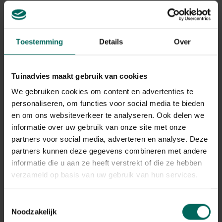
methoden om de balans in de tuin te bewaren.
Algemene preventie
Toestemming
Details
Over
Minimaliseer voedseldeposities door gevallen fruit en
plantensappen snel op te ruimen en groenten in een
schone omgeving te bewaren.
Tuinadvies maakt gebruik van cookies
Houd de tuin en potten vrij van onbehandelde resten
We gebruiken cookies om content en advertenties te
en houd mulch matig; een te dikke mulchlaag biedt
nestplaatsen.
personaliseren, om functies voor social media te bieden
Verhelp vochtproblemen; sommige mieren geven de
en om ons websiteverkeer te analyseren. Ook delen we
voorkeur aan vochtige omstandigheden. Pas irrigatie
informatie over uw gebruik van onze site met onze
aan zodat de grond niet voortdurend drassig is.
partners voor social media, adverteren en analyse. Deze
Sluit kieren en scheuren in kasdeuren en vensters om
partners kunnen deze gegevens combineren met andere
mieren buiten te houden; gebruik waterdichte randen
informatie die u aan ze heeft verstrekt of die ze hebben
rond potten en potplanten.
verzameld op basis van uw gebruik van hun services.
Mierennesten en specifieke situaties
Toestemmingsselectie
Als je een nest hebt gevonden in de moestuin of serre,
Noodzakelijk
probeer dan niet onnodig te verstoren, omdat verstoring