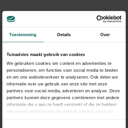
geïnfecteerd materiaal, steriliseer gereedschap en
vermijd overmatige stikstofbemesting die bladerenrijp
bevordert. Eventueel gebruik van bacteriedodende
middelen volgens advies kan helpen bij de bestrijding.
Toestemming
Details
Over
Shothole disease en andere
bladvlekken ziekten
Tuinadvies maakt gebruik van cookies
Shothole ziekte veroorzaakt door Wilsonomyces
carpophilus veroorzaakt kleine, ronde insetsectievlekken
We gebruiken cookies om content en advertenties te
die later holes worden in de bladeren. Het proces is
personaliseren, om functies voor social media te bieden
meestal niet zo zwaar als bij andere aandoeningen, maar
en om ons websiteverkeer te analyseren. Ook delen we
kan toch bladval bevorderen in koude, vochtige
informatie over uw gebruik van onze site met onze
jaargetijden.
partners voor social media, adverteren en analyse. Deze
partners kunnen deze gegevens combineren met andere
Adviezen: bestrijd schimmels door saneren van
informatie die u aan ze heeft verstrekt of die ze hebben
aangetaste bladeren en zorg voor gezonde bladgroei
verzameld op basis van uw gebruik van hun services.
door goede belichting en minimalisatie van
concurrerende ziekten. Fungiciden zijn mogelijk in
ernstige schadedruk, volgens lokale richtlijnen.
Toestemmingsselectie