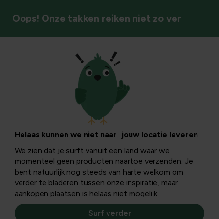
Oops! Onze takken reiken niet zo ver
Natuurlijke bestrijding
Ziekten van
sierkers en japanse
Helaas kunnen we niet naar jouw locatie leveren
We zien dat je surft vanuit een land waar we
sierkers:
momenteel geen producten naartoe verzenden. Je
bent natuurlijk nog steeds van harte welkom om
herkennen,
verder te bladeren tussen onze inspiratie, maar
aankopen plaatsen is helaas niet mogelijk.
voorkomen en
Surf verder