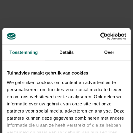
Stengelrot en bladschimmel: bruine tot zwarte vlekken
op stengels en bladeren, soms vochtige plekken;
verwijder aangetaste delen en behandel met een
biologische of kopergebaseerde fungicide indien
nodig.
Meeldauw of bladschimmel: een poederachtige witte
coating op bladeren, vooral bij hoge luchtvochtigheid;
verbeter luchtcirculatie, geef minder water bovenop
Toestemming
Details
Over
en gebruik indien nodig een fungicide voor sedum.
Nalatige bladverkleuring door voedings- en
stresstekorten: chlorose of geelverkleuring; pas
Tuinadvies maakt gebruik van cookies
voedingsbalans aan en controleer de potgrond.
We gebruiken cookies om content en advertenties te
Plagen en schade
personaliseren, om functies voor social media te bieden
Bladluis, spint en schildluizen kunnen sedum
en om ons websiteverkeer te analyseren. Ook delen we
aantasten; let op honingdauw, webben en kromme
informatie over uw gebruik van onze site met onze
bladeren. Behandeling: spuit met een milde
partners voor social media, adverteren en analyse. Deze
zeepwateroplossing of neemolie en behandel
partners kunnen deze gegevens combineren met andere
herhaaldelijk bij aanhoudende plagen.
informatie die u aan ze heeft verstrekt of die ze hebben
Wollige meeldauw en schaal insecten kunnen zich op
verzameld op basis van uw gebruik van hun services.