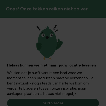
Oops! Onze takken reiken niet zo ver
Natuurlijke bestrijding
Sedum: ziekten,
oorzaken en
Helaas kunnen we niet naar jouw locatie leveren
We zien dat je surft vanuit een land waar we
verzorging
momenteel geen producten naartoe verzenden. Je
bent natuurlijk nog steeds van harte welkom om
verder te bladeren tussen onze inspiratie, maar
In dit informatieve artikel leer jij hoe sedum beschermd
aankopen plaatsen is helaas niet mogelijk.
kan worden tegen veelvoorkomende ziekten en
problemen. Je krijgt herkenningskenmerken, oorzaken en
Surf verder