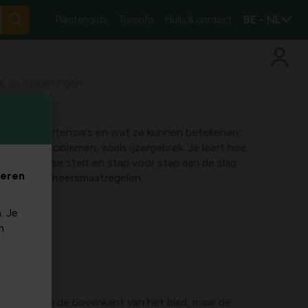
BE - NL
Plantengids
Tuininfo
Hulp & contact
es en oplossingen
lekken op hortensia's en wat ze kunnen betekenen:
ineralenproblemen, zoals ijzergebrek. Je leert hoe
ste diagnose stelt en stap voor stap aan de slag
veren
uds- en beheersmaatregelen.
. Je
m
t poeder op de bovenkant van het blad, maar de