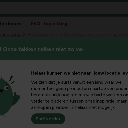
ten kopen
FAQ stopzetting
bestrijding
Hortensia met witte vlekken: oorzaken, diagnos
 Onze takken reiken niet zo ver
Dit artikel gaat over witte v
t witte
variërend van schimmels tot m
je symptomen herkent, de jui
zaken,
Helaas kunnen we niet naar jouw locatie le
gaat met praktische onderho
We zien dat je surft vanuit een land waar we
lossingen
momenteel geen producten naartoe verzenden
bent natuurlijk nog steeds van harte welkom o
verder te bladeren tussen onze inspiratie, maar
aankopen plaatsen is helaas niet mogelijk.
Surf verder
hillende oorzaken hebben. Vaak verschijnt er een dun laagje wi