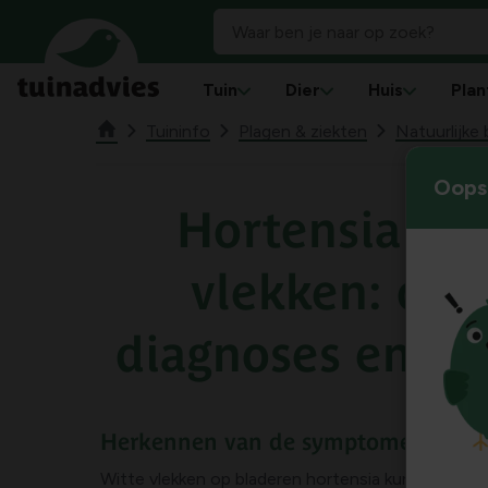
Tuin
Dier
Huis
Plan
Tuininfo
Plagen & ziekten
Natuurlijke 
Oops!
Hortensia me
vlekken: oor
diagnoses en op
Herkennen van de symptomen
Witte vlekken op bladeren hortensia kunnen versc