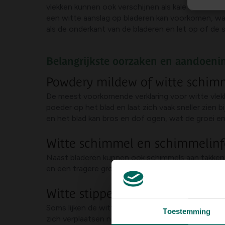
vlekken kunnen ook verschijnen als kale of verblee
een witte aanslag op bladeren kan voorkomen, wa
als de onderkant van de bladeren en let op of de 
Belangrijkste oorzaken en aandoeni
Powdery mildew of witte schimm
De meest voorkomende verklaring voor witte vlekk
poeder op het blad en laat zich vaak sneller zien
en het blad kan bros en dof ogen, wat de groei e
Witte schimmel en schimmelinf
Naast bladeren kunnen ook schimmels aan takken 
en een tragere groei. Goede ventilatie, snoeien 
Witte stippen, bolletjes en moge
Soms lijken de witte kenmerken te bestaan uit sti
Toestemming
zich verplaatsen naar jonge scheuten en bladknoo