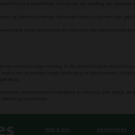
tekorten voeg ijzerchelaat toe of pas de voeding aan op basis 
tippen op takken hortensia; behandel indien nodig met een geri
 weerstand tegen schimmels en zorg voor een passend plantenmi
je een evenwichtige voeding. In de zomer houd je de luchtcircu
uik mulch om de bodem tegen uitdroging te beschermen. Houd
mperatuur.
serveer veranderingen in bladkleur en textuur; met tijdige aa
 vlekken en schimmels.
Hulp & info
Retourneren