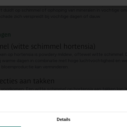
kte plekken. Bij sommige planten zie je witte bolletjes op de b
t duidt op schimmel of ophoping van mineralen in vochtige o
schade zich verspreidt bij vochtige dagen of dauw.
ngen
el (witte schimmel hortensia)
en op hortensia is powdery mildew, oftewel witte schimmel. Dit
 bij warme dagen in combinatie met hoge luchtvochtigheid en we
n bloemproductie kan verminderen.
ecties aan takken
voorkomen. Een witte schimmel op hortensia aan takken kan lei
van aangetast materiaal en het vermijden van vochtige en natte
lijk insecten
pjes of bolletjes die veroorzaakt worden door insecten zoals 
Details
ppunten. Controleer op kleine beweegbare insecten, schilfere