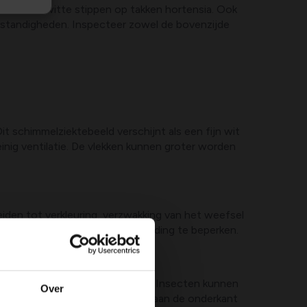
ladnerf of witte stippen op takken hortensia. Ook
mstandigheden. Inspecteer zowel de bovenzijde
 schimmelziektebeeld verschijnt als een fijn wit
inig ventilatie. De vlekken kunnen groter worden
den tot verkleuring, verzwakking van het weefsel
 bladdoorsnedes helpen verspreiding te beperken.
schaalinsecten of wollige mijten. Insecten kunnen
Over
nde huidjes of een wollige laag aan de onderkant