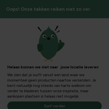
Oops! Onze takken reiken niet zo ver
Recepten uit eigen tuin
Mispels laten
rijpen: praktische
Helaas kunnen we niet naar jouw locatie leveren
We zien dat je surft vanuit een land waar we
handleiding voor
momenteel geen producten naartoe verzenden. Je
bent natuurlijk nog steeds van harte welkom om
rijp fruit en behoud
verder te bladeren tussen onze inspiratie, maar
aankopen plaatsen is helaas niet mogelijk.
Surf verder
Ontdek hoe mispels laten rijpen werkt en wat je nodig