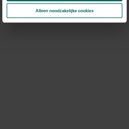
oplossingen
Alleen noodzakelijke cookies
Onrijpe mispels blijven hard; oplossing: laat ze langer
rijpen en gebruik de papieren zakmethode samen met
ethyleen
Overrijpe mispels worden papperig en kunnen gaan
schimmelen; oplossing: verwerk snel tot jam of bewaar
koud
Kleine beschadigingen of schimmel op de schil kunnen
leiden tot bederf; oplossing: werk snel af en scheid
aangetaste vruchten
Koude schade bij bevroren opslag; oplossing: bewaar
pas na rijping in de koelkast of vries ze in
Onderhoud en verzorging van de
mispelboom
Voor een gezonde mispelboom kies je een zonnige,
goed doorlatende plek en geef je regelmatig water,
zeker tijdens droge periodes. Snoeien doe je in de late