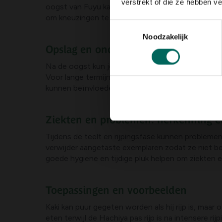
verstrekt of die ze hebben v
oogst van Fuyu kan eerder plaatsvinden dan bij Hac
om kneuzingen te voorkomen en laat ze daarna indi
Toestemmingsselectie
Noodzakelijk
Opslag en onderhoud
Na de oogst kun je kaki op kamertemperatuur laten
Voor lange termijn kun je rijpe kaki invriezen of 
kunnen beïnvloeden.
Ziekten en problemen: herkenning e
Tijdens de teelt en rijpingsfase kunnen problemen
verwijder aangetaste exemplaren zodat ze niet be
goede hygiëne en tijdige pluk helpen om ziekten 
Toepassingen en voorbeelden
Kaki kan puur gegeten worden als hij rijp is, maar
eten terwijl de Hachiya pas rijp is na intensere 