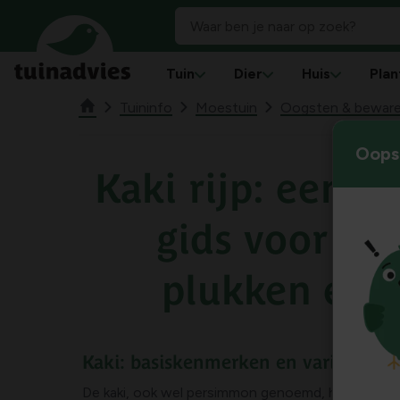
Tuin
Dier
Huis
Plan
Tuininfo
Moestuin
Oogsten & bewar
Oops!
Kaki rijp: een u
gids voor rijp
plukken en r
Kaki: basiskenmerken en variëteiten
De kaki, ook wel persimmon genoemd, heeft een zoe