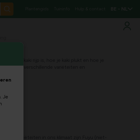
BE - NL
Plantengids
Tuininfo
Hulp & contact
ping
n wanneer kaki rijp is, hoe je kaki plukt en hoe je
he tips voor verschillende variëteiten en
veren
. Je
m
rste variëteiten in ons klimaat zijn Fuyu (niet-