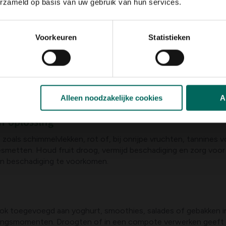
erzameld op basis van uw gebruik van hun services.
hiya, omdat Fuyu vaak direct eetbaar is als hij wat steviger i
en nodig verder rijpen tot perfecte rijpheid.
Voorkeuren
Statistieken
 rijpen totdat ze rijp zijn, daarna kun je ze in de koelkast be
drogen. Bewaar rijp fruit droog en uit direct zonlicht en vermi
Alleen noodzakelijke cookies
A
n oplossing
 zoals schimmelvlekken, rot of, bij onrijpe vruchten, tannines
smetten. Houd fruit droog, vermijd beschadiging en zorg voor
en beschadiging te voorkomen.
 ook toegevoegd aan yoghurt, smoothies, salades of gebakken in 
rijpingsmomenten. Droogten of in een compote verwerken geeft 