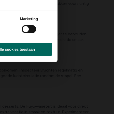
s. Behandel de vruchten na het plukken voorzichtig
Marketing
waren om de smaak en textuur langer te behouden.
jd plotse temperatuurschommelingen die de smaak
lle cookies toestaan
 voorkomen. Inspecteer vruchten regelmatig en
 goede luchtcirculatie rondom de stapel. Een
desserts. De Fuyu-variëteit is ideaal voor direct
extra variatie in smaak en textuur. Experimenteer