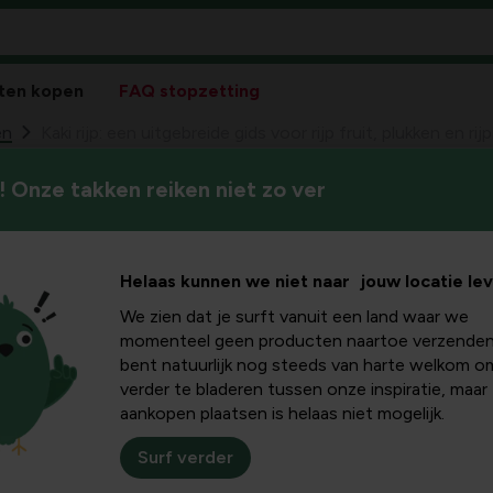
ten kopen
FAQ stopzetting
en
Kaki rijp: een uitgebreide gids voor rijp fruit, plukken en rij
 Onze takken reiken niet zo ver
Dit artikel helpt je te begrijpe
itgebreide
kaki laat rijpen, met praktisc
toepassingen.
 fruit,
Helaas kunnen we niet naar jouw locatie le
We zien dat je surft vanuit een land waar we
ijping
momenteel geen producten naartoe verzenden
bent natuurlijk nog steeds van harte welkom o
verder te bladeren tussen onze inspiratie, maar
aankopen plaatsen is helaas niet mogelijk.
Surf verder
te, amberkleurige vrucht met een dunne schil. De twee populai