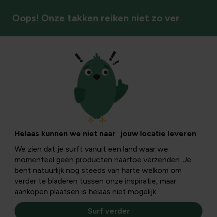
Oops! Onze takken reiken niet zo ver
Oogsten & bewaren
Helianthus
tuberosus of
Helaas kunnen we niet naar jouw locatie leveren
We zien dat je surft vanuit een land waar we
aardpeer
momenteel geen producten naartoe verzenden. Je
bent natuurlijk nog steeds van harte welkom om
verder te bladeren tussen onze inspiratie, maar
Helianthus tuberosus, je vindt ze nu nog net in bloei maar
aankopen plaatsen is helaas niet mogelijk.
het is vooral onder de grond dat ze nu heel kostbaar zijn.
En vergeten wortelgroente...
Surf verder