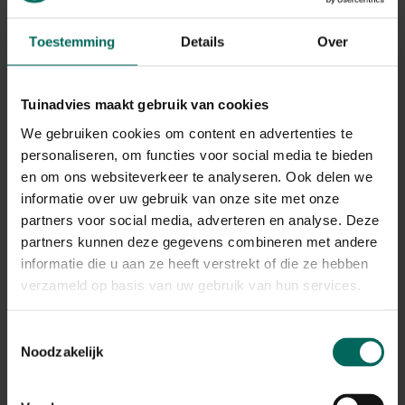
aardperen enkel nog gekweekt door biologische tuinders.
Toestemming
Details
Over
De knollen van de aardpeer zijn zeer voedzaam en
bevatten zo’n 1,7% eiwitten. Ze bevatten bijzonder
weinig glucose en zijn daarom een belangrijk ingrediënt in
Tuinadvies maakt gebruik van cookies
de keuken van suikerpatiënten.
We gebruiken cookies om content en advertenties te
personaliseren, om functies voor social media te bieden
Terwijl de aardappel een voedingrijke bodem vraagt, stelt
de topinamboer helemaal niet zoveel eisen. De soort
en om ons websiteverkeer te analyseren. Ook delen we
groeit goed op een schrale bodem en is zonder
informatie over uw gebruik van onze site met onze
overdrijven agressief te noemen.
partners voor social media, adverteren en analyse. Deze
partners kunnen deze gegevens combineren met andere
Het is een invasieve soort uit Noord-Amerika die
informatie die u aan ze heeft verstrekt of die ze hebben
razendsnel uitbreidt en dus stekt in de gaten dient
verzameld op basis van uw gebruik van hun services.
gehouden te worden in de groente- of siertuin.
De plant breidt zich uit via worteluitlopers.
Toestemmingsselectie
Een kleine hoek in de groentetuin van zo’n 2 m² betekent
Noodzakelijk
al gauw zo’n opbrengst van 10 kg eetbare knollen.