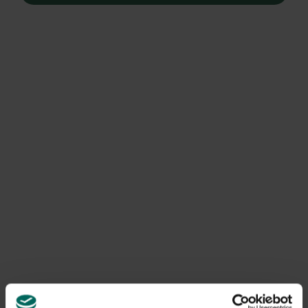
Helianthus tuberosus
, je vindt ze nu nog net in bloei maar
het is vooral onder de grond dat ze nu heel kostbaar zijn.
En vergeten wortelgroente, topinamboer of de ietwat
beter gekende aardpeer. De gele bloemen van de
aardpeer bereiken en hoogte van ca 220 cm en gaan door
met bloeien tot in november. De knollen van dit gewas
lijken op aardappelen en het gebruik van de aardpeer kreeg
dan ook een flinke knauw nadat de aardappel in onze
contreien naar voren kwam. Tegenwoordig worden