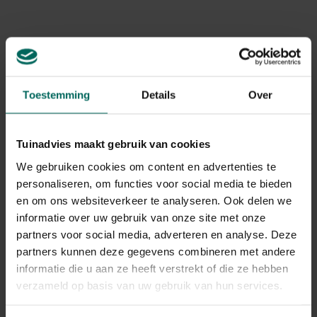
Ziekten en plagen
: schimmels kunnen bruine vlekken
veroorzaken in vochtige omstandigheden; plagen zoals
spint, bladluizen of mijten kunnen geel blad en
verkleuring geven. Inspecteer onderkant van bladeren
en stengels en neem passende maatregelen.
Toestemming
Details
Over
Diagnose en herkenning
Symptoomafstemming
: bij rozemarijn bruine bladeren
of bruine naalden kijk naar randjes, tipbruin en overall
Tuinadvies maakt gebruik van cookies
verkleuring; de oorzaak kan droogte, natte wortels of
We gebruiken cookies om content en advertenties te
zonstress zijn.
personaliseren, om functies voor social media te bieden
Wortelcontrole
: haal de plant voorzichtig uit de pot
en om ons websiteverkeer te analyseren. Ook delen we
en bekijk de wortels; gezonde wortels zijn wit tot licht
informatie over uw gebruik van onze site met onze
bruin en stevig, terwijl rotte wortels donker en zacht
partners voor social media, adverteren en analyse. Deze
zijn.
partners kunnen deze gegevens combineren met andere
Voeding en zout
: let op tekenen van over- of
informatie die u aan ze heeft verstrekt of die ze hebben
ondervoeding;
waarom gaat mijn rozemarijn dood
kan voortkomen uit gecombineerde stressoren en
verzameld op basis van uw gebruik van hun services.
voedingstekorten.