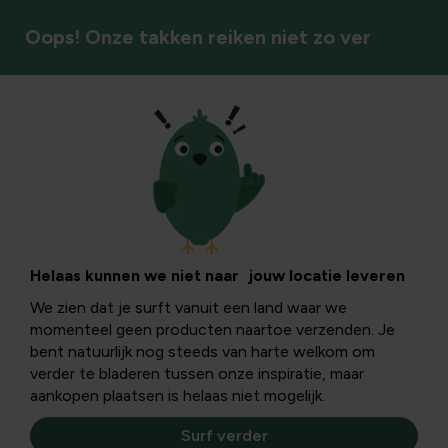
Oops! Onze takken reiken niet zo ver
Kruiden
Rozemarijn:
oorzaken en
Helaas kunnen we niet naar jouw locatie leveren
We zien dat je surft vanuit een land waar we
oplossingen bij
momenteel geen producten naartoe verzenden. Je
bent natuurlijk nog steeds van harte welkom om
bruine en gele
verder te bladeren tussen onze inspiratie, maar
aankopen plaatsen is helaas niet mogelijk.
bladeren
Surf verder