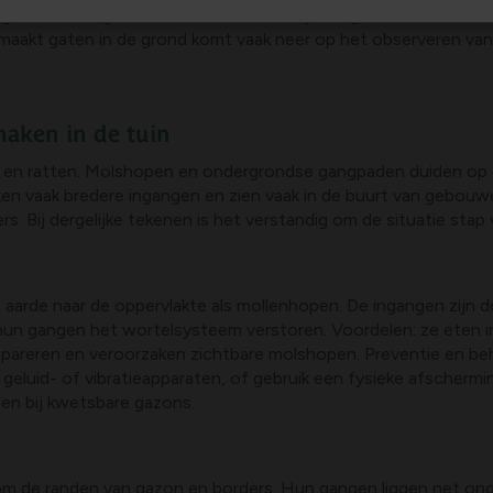
eid van ongedierte in de bodem. Als je dit goed observeert, ka
r maakt gaten in de grond komt vaak neer op het observeren v
aken in de tuin
n en ratten. Molshopen en ondergrondse gangpaden duiden op 
en vaak bredere ingangen en zien vaak in de buurt van gebou
. Bij dergelijke tekenen is het verstandig om de situatie stap
aarde naar de oppervlakte als mollenhopen. De ingangen zijn d
n gangen het wortelsysteem verstoren. Voordelen: ze eten in
repareren en veroorzaken zichtbare molshopen. Preventie en b
geluid- of vibratieapparaten, of gebruik een fysieke afscherm
en bij kwetsbare gazons.
m de randen van gazon en borders. Hun gangen liggen net onde