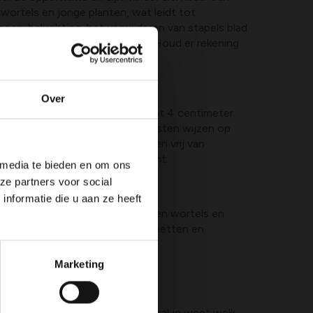
ortels en jonge planten, wat leidt tot
gen: beluchting, het verwijderen van stapels blad
rikmiddelen kunnen ook helpen. Houd er rekening
Over
utte locaties. Een gat van 3 tot 4 centimeter
selen en achtergelaten voedselresten wijzen op
onnen af, houd de tuin schoon en vrij van
ssional als de populatie toeneemt.
 media te bieden en om ons
ze partners voor social
nformatie die u aan ze heeft
ot 6 centimeter. Hun gangen raken wortels en
as of netten, gebruik barrière netten en
d en schemering.
Marketing
s net onder het oppervlak. Eenmal je weet welk