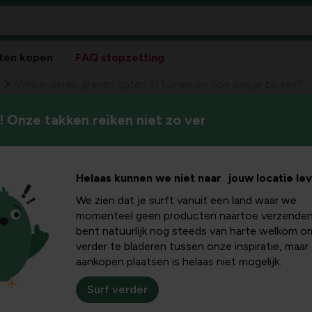
ten kopen
FAQ stopzetting
Welke dieren graven gaten in tuinen en hoe pak je ze aan?
 Onze takken reiken niet zo ver
In deze gids gaan we dieper i
aven gaten
maken in tuinen, hoe je ze k
oorzaken zijn en welke preve
 pak je ze
Helaas kunnen we niet naar jouw locatie le
We zien dat je surft vanuit een land waar we
momenteel geen producten naartoe verzenden
bent natuurlijk nog steeds van harte welkom o
verder te bladeren tussen onze inspiratie, maar
aankopen plaatsen is helaas niet mogelijk.
en waarom
Surf verder
denen: dieren zoeken voedsel, beschutting of een plek om te ru