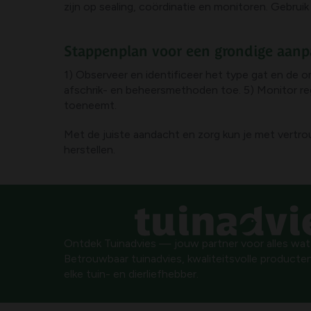
zijn op sealing, coördinatie en monitoren. Gebrui
Stappenplan voor een grondige aan
1) Observeer en identificeer het type gat en de
afschrik- en beheersmethoden toe. 5) Monitor reg
toeneemt.
Met de juiste aandacht en zorg kun je met vertro
herstellen.
Ontdek Tuinadvies — jouw partner voor alles wat g
Betrouwbaar tuinadvies, kwaliteitsvolle producten
elke tuin- en dierliefhebber.