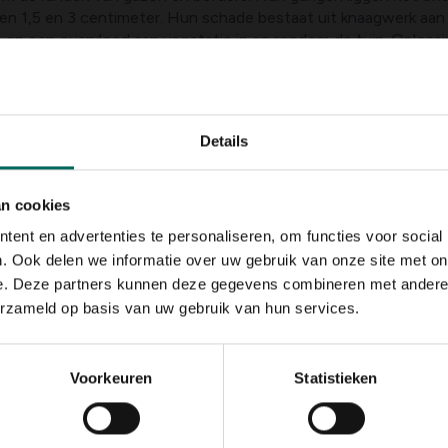
n 1,5 en 3 centimeter. Hun schade bestaat uit knaagwerk aan w
 en een overvloed aan vegetatie in en rondom de tuin. Oplossin
s om planten te beschermen; biologische bestrijding en afsch
consistente monitoring is essentieel.
Details
ouwen en afvalpunten, vaak in combinatie met donkere, besch
tige randen en losse aarde op de bodem. Signalen zoals uitwerp
atsen. Adviezen: sluit toegangspunten goed af, berg voedselbr
an cookies
ne lokazen of vallen volgens lokale regels. Raadpleeg een profe
ent en advertenties te personaliseren, om functies voor social
. Ook delen we informatie over uw gebruik van onze site met on
s
e. Deze partners kunnen deze gegevens combineren met andere i
rders; hun ingangen zijn vaak rond, met een diameter van 3 t
erzameld op basis van uw gebruik van hun services.
 kunnen groeien. Oplossingen: bescherm jonge aanplant met ga
oedsel aanwezig is. Konijnen zijn vaak actief in vroege ochten
Voorkeuren
Statistieken
 dier verantwoordelijk is
oogte van de aarde op het pad, en de aanwezigheid van tunnel