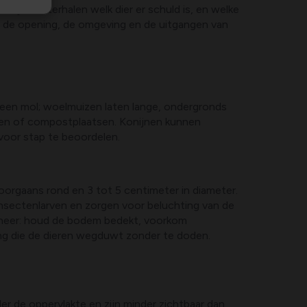
n je achterhalen welk dier er schuld is, en welke
an de opening, de omgeving en de uitgangen van
een mol; woelmuizen laten lange, ondergronds
wen of compostplaatsen. Konijnen kunnen
 voor stap te beoordelen.
oorgaans rond en 3 tot 5 centimeter in diameter.
sectenlarven en zorgen voor beluchting van de
eheer: houd de bodem bedekt, voorkom
ing die de dieren wegduwt zonder te doden.
r de oppervlakte en zijn minder zichtbaar dan