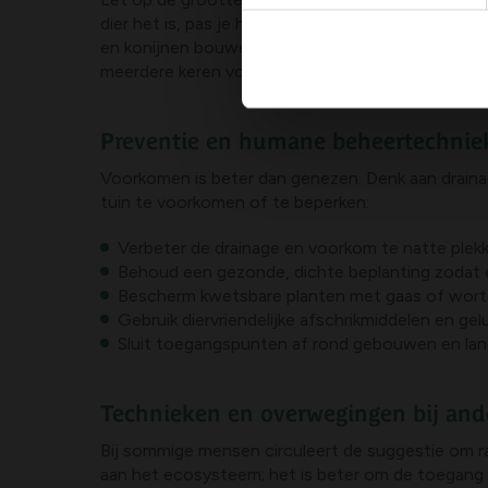
dier het is, pas je het beheer aan. Bijvoorbeeld
en konijnen bouwen gaten langs heggen en borders.
meerdere keren voorkomen, is het zinvol een prof
Preventie en humane beheertechnie
Voorkomen is beter dan genezen. Denk aan draina
tuin te voorkomen of te beperken:
Verbeter de drainage en voorkom te natte plek
Behoud een gezonde, dichte beplanting zodat 
Bescherm kwetsbare planten met gaas of wort
Gebruik diervriendelijke afschrikmiddelen en gel
Sluit toegangspunten af rond gebouwen en la
Technieken en overwegingen bij an
Bij sommige mensen circuleert de suggestie om ra
aan het ecosysteem; het is beter om de toegang t