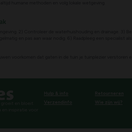
k altijd humane methoden en volg lokale wetgeving.
pak
 omgeving. 2) Controleer de waterhuishouding en drainage. 3) 
elmatig en pas aan waar nodig. 6) Raadpleeg een specialist al
uwen voorkomen dat gaten in de tuin je tuinplezier verstoren e
Hulp & info
Retourneren
Verzendinfo
Wie zijn wij?
roeit en bloeit.
 en inspiratie voor