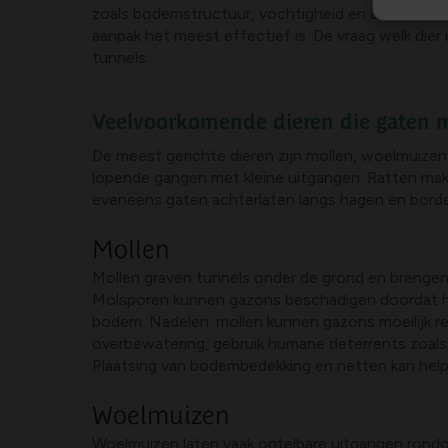
zoals bodemstructuur, vochtigheid en de aanwezigh
aanpak het meest effectief is. De vraag welk die
tunnels.
Veelvoorkomende dieren die gaten m
De meest gerichte dieren zijn mollen, woelmuize
lopende gangen met kleine uitgangen. Ratten mak
eveneens gaten achterlaten langs hagen en borders
Mollen
Mollen graven tunnels onder de grond en brengen 
Molsporen kunnen gazons beschadigen doordat hu
bodem. Nadelen: mollen kunnen gazons moeilijk 
overbewatering, gebruik humane deterrents zoals 
Plaatsing van bodembedekking en netten kan help
Woelmuizen
Woelmuizen laten vaak ontelbare uitgangen rondo