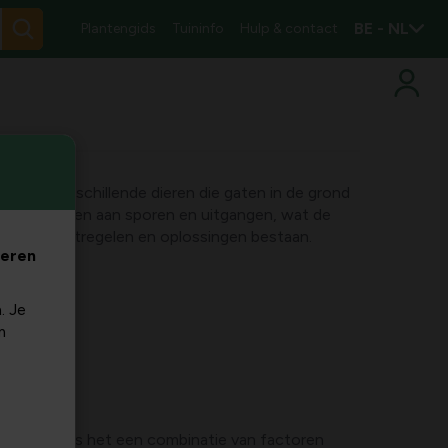
BE - NL
Plantengids
Tuininfo
Hulp & contact
n op de verschillende dieren die gaten in de grond
unt herkennen aan sporen en uitgangen, wat de
ntieve maatregelen en oplossingen bestaan.
veren
. Je
m
sten. Vaak is het een combinatie van factoren