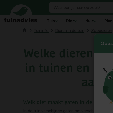
Tuin
Dier
Huis
Plan
Tuininfo
Dieren in de tuin
Zoogdieren
Oops!
Welke dieren gr
in tuinen en hoe
aan?
Welk dier maakt gaten in de grond 
In de tuin verschijnen gaten om verschillende re