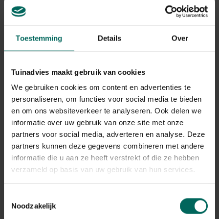
Toestemming
Details
Over
De haan
De haan groeit op 18 maanden tijd uit tot een forse kerel
Tuinadvies maakt gebruik van cookies
met een minimum gewicht van gemiddeld 5 kg. Dit
We gebruiken cookies om content en advertenties te
uitstekende vleesras is dus een trage groeier maar dit
personaliseren, om functies voor social media te bieden
zorgt er wel voor dat alle onderdelen de tijd krijgen om
en om ons websiteverkeer te analyseren. Ook delen we
stevig te ontwikkelen en dit uit zich in een
informatie over uw gebruik van onze site met onze
indrukwekkende verschijning. Krachtige zware lange
partners voor social media, adverteren en analyse. Deze
poten met dito sporen, een krachtige romp met een
brede borst en rug en een gespierde rechte hals met een
partners kunnen deze gegevens combineren met andere
zeer krachtige brede kop met een korte stevige kromme
informatie die u aan ze heeft verstrekt of die ze hebben
snavel. De bevedering is eerder compact en licht strak
verzameld op basis van uw gebruik van hun services.
tegen het lichaam aan al heeft de haan een mooi
ontwikkeld sierkleed. De donkere ogen liggen beschermd
Toestemmingsselectie
en dus iets dieper in de schedel en dit wordt
Noodzakelijk
geaccentueerd door fors uitgesproken wenkbrauwen.