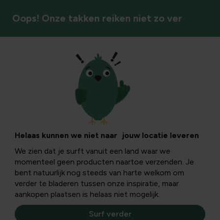
Oops! Onze takken reiken niet zo ver
Vogels
Levend erfgoed: de
Brugse Vechter
Helaas kunnen we niet naar jouw locatie leveren
We zien dat je surft vanuit een land waar we
momenteel geen producten naartoe verzenden. Je
De Brugse vechter, oude Belgische ras, mogelijks één van
bent natuurlijk nog steeds van harte welkom om
de oudste, dateert van rond het jaar 1800 en heeft een
verder te bladeren tussen onze inspiratie, maar
aantal specifieke raskenmerken.
aankopen plaatsen is helaas niet mogelijk.
Surf verder