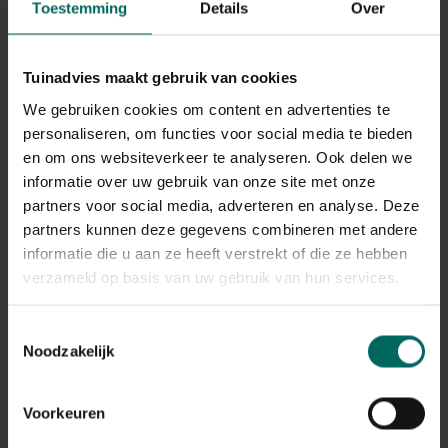
niet snel vervetten en kent weinig tot geen
Toestemming
Details
Over
aflamproblemen.
Nu nog steeds is het Bleu du Maine ras een gemakkelijk
Tuinadvies maakt gebruik van cookies
schaap dat weinig tot geen hulp vraagt. Bovendien
We gebruiken cookies om content en advertenties te
hebben de ooien een ruime melkgift en uitstekende
personaliseren, om functies voor social media te bieden
moederkwaliteiten. In een zuivere lijn brengen zij steeds
goed bespierde lammeren voort. Dankzij deze
en om ons websiteverkeer te analyseren. Ook delen we
topkwaliteiten veroverde dit ras al snel enkele delen van
informatie over uw gebruik van onze site met onze
de wereld zoals Argentinië, Engeland, Zuid-Afrika,
partners voor social media, adverteren en analyse. Deze
Australië, Canada, België, Nederland, Hongarije en
partners kunnen deze gegevens combineren met andere
Ethiopië.
informatie die u aan ze heeft verstrekt of die ze hebben
verzameld op basis van uw gebruik van hun services.
In Nederland werd het ras als vervanger voor de Texelaar
voorgesteld en ook in Engeland werd dit ras heel populair,
ook daar werd het ingekruist met andere rassen om de
Toestemmingsselectie
Noodzakelijk
goede moedereigenschappen van de Bleu du Maine te
combineren met de kwaliteiten van bijvoorbeeld Texelaars
(Beltex) en het Franse vleesschaap Charollais. De kruising
Voorkeuren
met Beltex in 2000, leidt inmiddels tot de in Engeland
geprezen Millenium Blue.