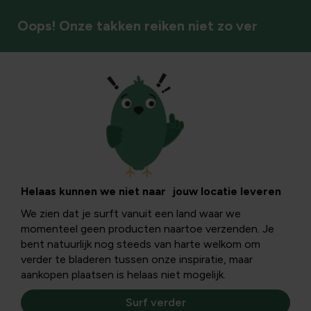
Oops! Onze takken reiken niet zo ver
Vogels
Neerhofdieren:
Bleu du maine
Helaas kunnen we niet naar jouw locatie leveren
We zien dat je surft vanuit een land waar we
momenteel geen producten naartoe verzenden. Je
Bleu du maine ‘Een vruchtbaar en tijdsbesparend
bent natuurlijk nog steeds van harte welkom om
karakteristiek ras dat ook de kwaliteiten van andere
verder te bladeren tussen onze inspiratie, maar
schapenrassen ten goede komt!’
aankopen plaatsen is helaas niet mogelijk.
Surf verder