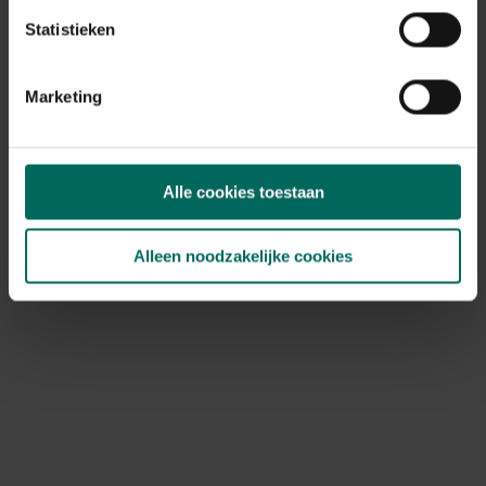
Statistieken
Het ras heeft een typisch leisteen-blauwe kop en poten
en is niet gehoornd. De kop is karakteristiek met een stel
alerte ogen en uitgesproken neusvleugels en oren. Het
Marketing
kale, relatief kleine hoofd is gerelateerd aan de goede
aflam- eigenschappen van de ooi. Naast de enthousiaste
moeders heeft het Blue du Maine ras ook zeer vruchtbare
en productieve rammen. Ze zijn uitermate geschikt voor
Alle cookies toestaan
het verbeteren van andere rassen bij zowel vlees als
melkschapen.
Alleen noodzakelijke cookies
Het lichaam is goed in proportie: brede schouders, een
cilindrische romp en een lange rechte rug. Het rust op
een fijne platte beenstructuur met harde diepe klauwen
die weinig tot geen verzorging vragen. Ook naar
wolproductie toe doet dit ras het lang niet slecht. De wol
heeft een uniforme kwaliteit en vezellengte en is zeer
zacht van structuur, 9 kg per ooi is geen uitzondering.
Als conclusie kunnen we stellen dat Bleu du Maine een