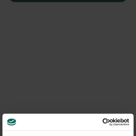
‘Een vruchtbaar en tijdsbesparend karakteristiek ras dat
ook de kwaliteiten van andere schapenrassen ten goede
komt!’
Leicester schaap
In de 19e eeuw was er voor het eerst sprake van dit
unieke schapenras. In de provincie Maine in Frankrijk werd
een middelgroot, inmiddels verdwenen, boerenschaap de
Chatolais gekruist met het toen zeer populaire Leicester
schaap. Natuurlijk vragen we ons nu af waar die prachtige
blauwe kleur nu vandaan komt, mogelijks werd dit
verkregen door de uiteindelijke inkruising van het Britse
Bluefaced Leicester type. Het uiteindelijke Franse
stamboek werd opgericht in 1938. Dit uitmuntend ras zal