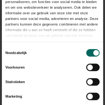
personaliseren, om functies voor social media te bieden
gelukkig dat de buurman een oude en lelijke schuur heeft
en om ons websiteverkeer te analyseren. Ook delen we
of misschien is het een straat die wat kan afgezonderd
informatie over uw gebruik van onze site met onze
worden voor de geluidshinder.
partners voor social media, adverteren en analyse. Deze
Bekijk ook de situatie vanuit de woning.
Kijk ook even bij de buren. Neem ook belangrijke details
partners kunnen deze gegevens combineren met andere
op van hun tuin. Zo is er misschien een hondenren die jij
informatie die u aan ze heeft verstrekt of die ze hebben
liever wil afschermen of komt het water onder de
verzameld op basis van uw gebruik van hun services.
schutting naar je toegestroomd bij hevige regenval.
Rekening houdend met deze zaken kan de schets
Toestemmingsselectie
gemaakt worden. Doe dit voorlopig grofweg door
Noodzakelijk
plaatsen aan te duiden en hun bestemming te geven.
Voorkeuren
Statistieken
Marketing