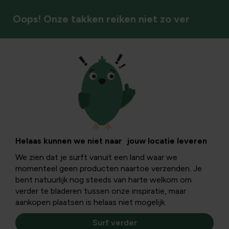
Oops! Onze takken reiken niet zo ver
Insecten & bestuivers
Zelf een tuinplan
of tuinontwerp
Helaas kunnen we niet naar jouw locatie leveren
We zien dat je surft vanuit een land waar we
maken
momenteel geen producten naartoe verzenden. Je
bent natuurlijk nog steeds van harte welkom om
verder te bladeren tussen onze inspiratie, maar
Het is nuttig even stil te staan bij de situatie om zo tot
aankopen plaatsen is helaas niet mogelijk.
een goed tuinontwerp te komen. De tuin kan op die
manier een meerwaarde geven aan de woning.
Surf verder