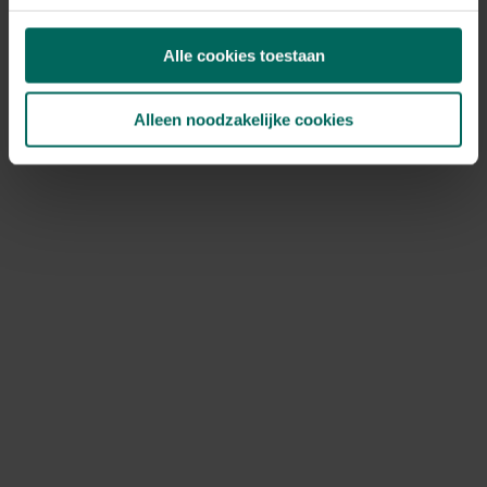
Alle cookies toestaan
Stap 3: verlanglijstje
Alleen noodzakelijke cookies
Daarna volgt het leuke deel. Maak een lijst op met alle
ideeën die voor jouw tuin belangrijk zijn. Voorbeelden
hiervan zijn: groot gazon voor kinderen, bloemen- en
pluktuin, groot terras voor feestjes, tuinhuis of pergola,
rozenbogen, plaatsje om te composteren, een vijver of
zwembad, fruitbomen, rotstuin, gemetselde barbecue,
geautomatiseerde bewatering, een aantal
niveauverschillen,… Voorlopig is het financiële aspect nog
niet belangrijk.
Bedenk ook dat een tuin onderhoud nodig zal hebben.
Geen zin om veel tijd te besteden aan onderhoud? Kies
dan meer harde materialen en kies voor traaggroeiende
beplanting. Bodembedekkers kunnen een alternatief zijn
voor een gazon of een kunststof tuinset in plaats van
teak tuinmeubelen.