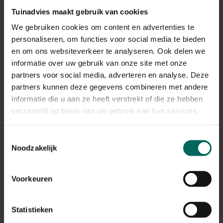
zandbodems
. Ze houden van een losse en vochtige
Tuinadvies maakt gebruik van cookies
grond die ze vinden aan oevers en beken, in duinvalleien,
We gebruiken cookies om content en advertenties te
op landbouwgronden maar ook in (moes)tuinen. Daar
graven ze hun gangen en gaan ze net onder het oppervlak
personaliseren, om functies voor social media te bieden
op zoek naar voedsel. Ook de voortplanting gebeurt
en om ons websiteverkeer te analyseren. Ook delen we
ondergronds. Ze verschansen zich graag onder stenen en
informatie over uw gebruik van onze site met onze
stukken hout.
partners voor social media, adverteren en analyse. Deze
partners kunnen deze gegevens combineren met andere
Door hun ondergrondse levensstijl moet je toch wat
informatie die u aan ze heeft verstrekt of die ze hebben
geluk hebben om ze effectief te zien en veel hangt af van
verzameld op basis van uw gebruik van hun services.
waar je woont. Maar met een beetje geluk zie of hoor je
ze wel...
Toestemmingsselectie
Noodzakelijk
Zingen veenmollen?
Voorkeuren
Op warme voorjaarsavonden weerklinkt hun gezang. Om
vrouwtjes te lokken, zingen de mannetjes hun beste lied,
Statistieken
dat bestaat uit
een lage en monotone trilling
, een