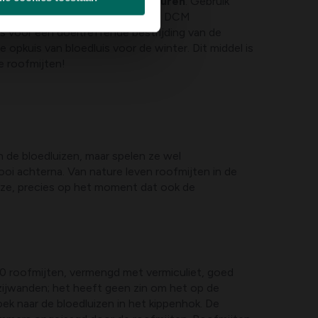
r actief bij koudere temperaturen
. Gebruik
mperaturen (vooral in het najaar) DCM
is voor een doeltreffende bestrijding van de
e opkuis van bloedluis voor de winter. Dit middel is
e roofmijten!
an de bloedluizen, maar spelen ze wel
oi achterna. Van nature leven roofmijten in de
n ze, precies op het moment dat ook de
00 roofmijten, vermengd met vermiculiet, goed
 zijwanden; het heeft geen zin om het op de
oek naar de bloedluizen in het kippenhok. De