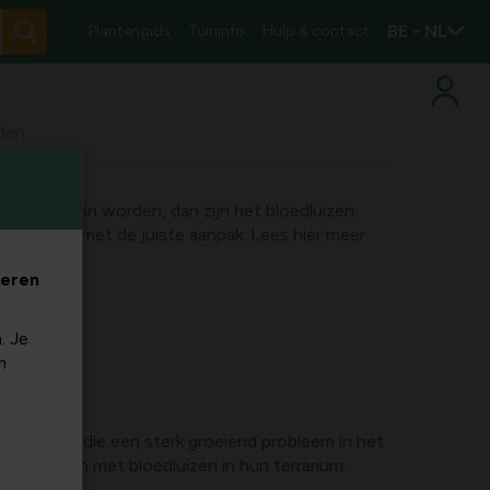
BE - NL
Plantengids
Tuininfo
Hulp & contact
jden
n nerveus van worden, dan zijn het bloedluizen.
verhelpen met de juiste aanpak. Lees hier meer.
veren
. Je
m
aren vormen die een sterk groeiend probleem in het
n te kampen met bloedluizen in hun terrarium.