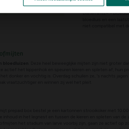
Roofmijten zijn
minde
daarom bij koudere te
Diaterrants® - bloedlu
bloedluis en een laatst
niet compatibel met d
ofmijten
n bloedluizen
. Deze heel beweeglijke mijten zijn niet groter d
 actief het kippenhok en speuren kieren en spleten af, hun pro
et donker en vochtig is. Overdag schuilen ze, 's nachts jage
pak vraatzuchtiger en winnen zij wel het pleit.
ijt prepaid box bestel je een kartonnen strooikoker met 10.0
de inhoud in het legnest en tussen de kieren en spleten van de
ofmijten het stadium van larve voorbij zijn, gaan ze actief op z