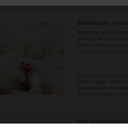
Bloedluizen herk
Bloedluizen zijn heel kl
's nachts met bloed voed
spleten. Ze kruipen meest
van wordt, wanneer zo'n
De kippen krijgen stress e
pluimen, krijgen open wo
bloedarmoede. Als de kam 
dan heb je wellicht met 
Hoe bloedluizen b