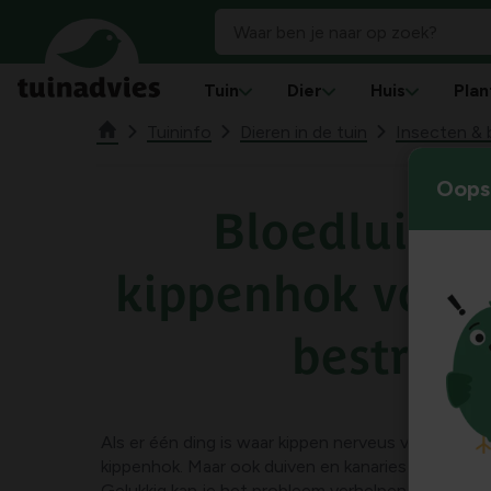
Tuin
Dier
Huis
Plan
Tuininfo
Dieren in de tuin
Insecten & 
Oops!
Bloedluizen 
kippenhok voor
bestrijd
Als er één ding is waar kippen nerveus van worden
kippenhok. Maar ook duiven en kanaries in een kooi
Gelukkig kan je het probleem verhelpen met de jui