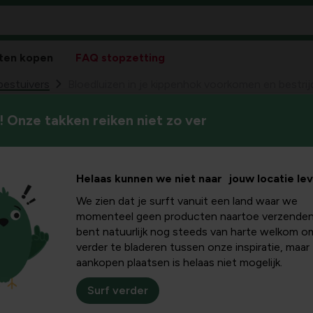
ten kopen
FAQ stopzetting
bestuivers
Bloedluizen in je kippenhok voorkomen en bestri
 Onze takken reiken niet zo ver
Als er één ding is waar kippe
in je
Gelukkig kan je het probleem 
komen en
Helaas kunnen we niet naar jouw locatie le
We zien dat je surft vanuit een land waar we
en
momenteel geen producten naartoe verzenden
bent natuurlijk nog steeds van harte welkom o
verder te bladeren tussen onze inspiratie, maar
aankopen plaatsen is helaas niet mogelijk.
, dan zijn het
bloedluizen of rode vogelmijten
. De laatste j
Surf verder
 kunnen er behoorlijk last van hebben, en zelfs reptielen krijge
ste aanpak.