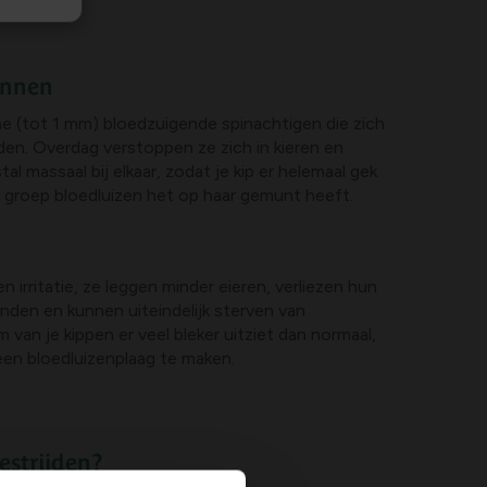
ennen
eine (tot 1 mm) bloedzuigende spinachtigen die zich
en. Overdag verstoppen ze zich in kieren en
al massaal bij elkaar, zodat je kip er helemaal gek
 groep bloedluizen het op haar gemunt heeft.
n irritatie, ze leggen minder eieren, verliezen hun
nden en kunnen uiteindelijk sterven van
van je kippen er veel bleker uitziet dan normaal,
een bloedluizenplaag te maken.
estrijden?