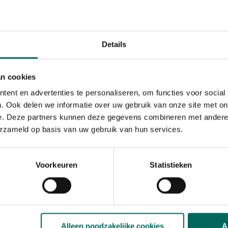
Bloedluizen kunnen al van
Maar een plaag merk je m
warm weer. Dan is er al 
je te maken met een ware
Details
stappenplan ben je de bl
Reinig zeer grondig
an cookies
kippenhok in met DCM 
ent en advertenties te personaliseren, om functies voor social
te dichten. Zo hebben 
. Ook delen we informatie over uw gebruik van onze site met on
te nestelen en te verm
Controleer je kippe
e. Deze partners kunnen deze gegevens combineren met andere i
aanwezigheid van bloed
erzameld op basis van uw gebruik van hun services.
boodschap. Het is imme
massaal aanwezig is! L
kippen. Bloedluizen zul
Voorkeuren
Statistieken
gebruiken.
Zet Roofmijten tegen b
waarneming van bloedlu
bloedluizen en jagen a
je ze pas uit wanneer 
Alleen noodzakelijke cookies
A