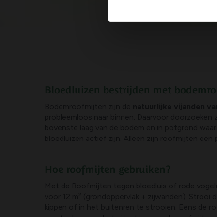
Bloedluizen bestrijden met bodemro
Bodemroofmijten zijn de
natuurlijke vijanden va
probleemloos naar binnen. Daarvoor doorzoeken ze
bovenste laag van de bodem en in potgrond waar h
bloedluizen actief zijn. Alleen zijn roofmijten een 
Hoe roofmijten gebruiken?
Met de Roofmijten tegen bloedluis of rode vogelm
voor 12 m² (grondoppervlak + zijwanden). Strooi 
kippen of in het buitenren te strooien. Eens de ro