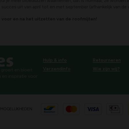
zul je meer bloedluizen waarnemen, dat is normaal, ze worden
et succes uit van april tot en met september (afhankelijk van 
voor en na het uitzetten van de roofmijten!
Hulp & info
Retourneren
Verzendinfo
Wie zijn wij?
roeit en bloeit.
 en inspiratie voor
SMOGELIJKHEDEN