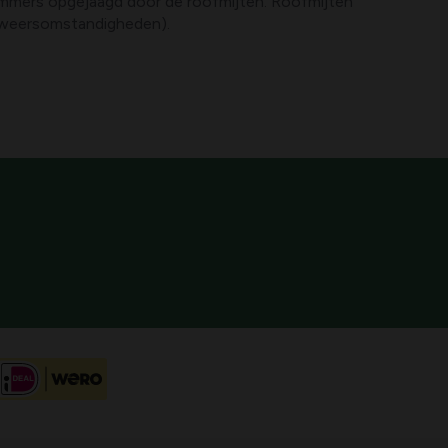
 immers opgejaagd door de roofmijten. Roofmijten
de weersomstandigheden).