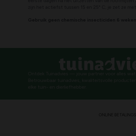
eerste dagen na het uitzetten van de roofmijten 
zijn het actiefst tussen 15 en 25° C; je zet ze m
Gebruik geen chemische insecticiden 6 weken 
Ontdek Tuinadvies — jouw partner voor alles wat g
Betrouwbaar tuinadvies, kwaliteitsvolle producten
elke tuin- en dierliefhebber.
ONLINE BETALING