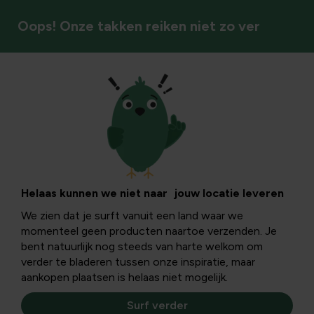
Oops! Onze takken reiken niet zo ver
Insecten & bestuivers
Zwart en oranje:
herkenning,
Helaas kunnen we niet naar jouw locatie leveren
We zien dat je surft vanuit een land waar we
oorzaken en
momenteel geen producten naartoe verzenden. Je
bent natuurlijk nog steeds van harte welkom om
praktische
verder te bladeren tussen onze inspiratie, maar
aankopen plaatsen is helaas niet mogelijk.
adviezen voor
Surf verder