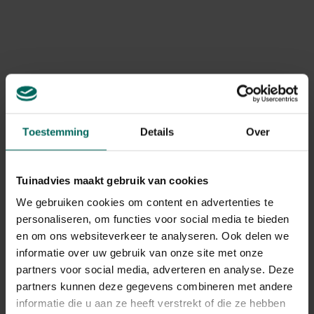
herfst en winter zoeken veel insecten naar beschutte
plekken om te overwinteren, wat kan betekenen dat zij
massaal in huis of in schuren worden aangetroffen.
Planten met bladluizen, tripsen of andere
plaagorganismen fungeren als voedselbron, waardoor
insecten zoals oranje-zwart varianten sneller voorkomen
wanneer deze plagen aanwezig zijn. Regelmatige
inspectie van planten en muren kan helpen om vroege
tekenen van aanwezigheid op te merken.
Toestemming
Details
Over
Gedrag zoals massale migratie langs ramen, snelle
kruispaden langs plantstroken ofhet verdwijnen van
Tuinadvies maakt gebruik van cookies
zonlicht als er plotseling veel activiteit is, kan wijzen op
We gebruiken cookies om content en advertenties te
een tijdelijke populatie die op zoek is naar een nieuw
leefgebied.
personaliseren, om functies voor social media te bieden
en om ons websiteverkeer te analyseren. Ook delen we
informatie over uw gebruik van onze site met onze
Risico's voor mens en tuin
partners voor social media, adverteren en analyse. Deze
partners kunnen deze gegevens combineren met andere
De meeste insecten die zwart en oranje kleuren vormen
geen direct gevaar voor mens en huisdieren. Wel kunnen
informatie die u aan ze heeft verstrekt of die ze hebben