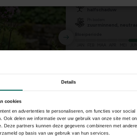
Standplaats
halfschaduw
Ph bodem
zuurminnend, neutraa
Bloeiperiode
JAN
FEB
MAA
APR
MEI
JU
Speciale kenmerken
snijbloem, bijen aant
vlinders aantrekken
Details
an cookies
ent en advertenties te personaliseren, om functies voor social
. Ook delen we informatie over uw gebruik van onze site met on
e. Deze partners kunnen deze gegevens combineren met andere i
erzameld op basis van uw gebruik van hun services.