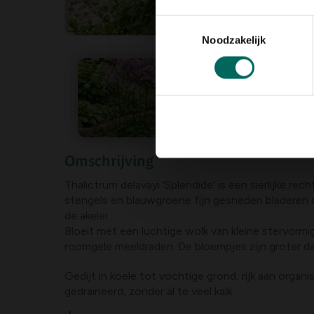
Toestemmingsselectie
Noodzakelijk
Omschrijving
Thalictrum delavayi 'Splendide' is een sierlijke r
stengels en blauwgroene fijn gesneden bladeren di
de akelei.
Bloeit met een luchtige wolk van kleine stervormi
roomgele meeldraden. De bloempjes zijn groter da
Gedijt in koele tot vochtige grond, rijk aan organ
gedraineerd, zonder al te veel kalk.
Vergeet niet regelmatig water te geven tijdens d