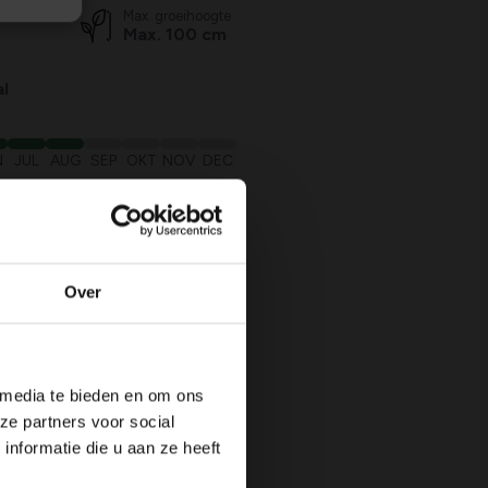
Max. groeihoogte
Max. 100 cm
l
N
JUL
AUG
SEP
OKT
NOV
DEC
rekken,
Over
 media te bieden en om ons
ze partners voor social
nformatie die u aan ze heeft