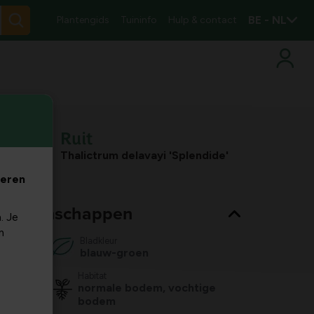
BE - NL
Plantengids
Tuininfo
Hulp & contact
Ruit
Thalictrum delavayi 'Splendide'
veren
nt eigenschappen
. Je
m
Bladkleur
blauw-groen
Habitat
normale bodem, vochtige
bodem