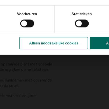
Voorkeuren
Statistieken
Alleen noodzakelijke cookies
A
echtopstaande plant met soepele
e erg lijken op het blad van
ge, lilabloemen met opvallende
n de soort.
isch materiaal en goed
roge en warme periodes.