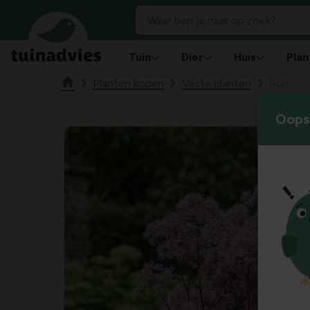
Tuin
Dier
Huis
Plan
Planten kopen
Vaste planten
Ruit
Oops!