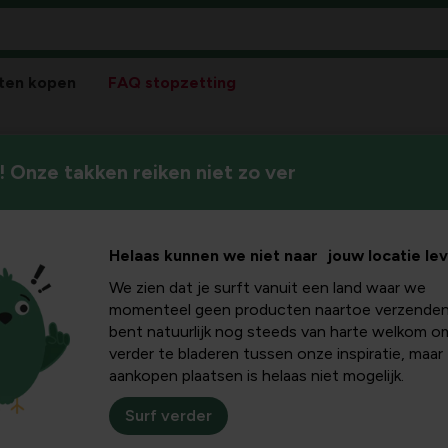
ten kopen
FAQ stopzetting
 Onze takken reiken niet zo ver
Helaas kunnen we niet naar jouw locatie le
We zien dat je surft vanuit een land waar we
Pla
momenteel geen producten naartoe verzenden
bent natuurlijk nog steeds van harte welkom o
Bloeikleur
verder te bladeren tussen onze inspiratie, maar
paars
aankopen plaatsen is helaas niet mogelijk.
Winterhardheid
Surf verder
goed winterhard