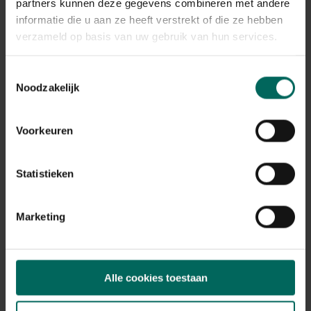
Plant eigenschappen
partners kunnen deze gegevens combineren met andere
informatie die u aan ze heeft verstrekt of die ze hebben
Bloeikleur
verzameld op basis van uw gebruik van hun services.
violetblauw
Bladkleur
Toestemmingsselectie
groen
Noodzakelijk
Winterhardheid
goed winterhard
Voorkeuren
Habitat
normale bodem, vochtige bodem
Standplaats
Statistieken
zon
Max. groeihoogte
Max. 120 cm
Marketing
Ph bodem
neutraal
Bloeiperiode
Alle cookies toestaan
JAN
FEB
MAA
APR
MEI
JUN
JUL
AUG
SEP
OKT