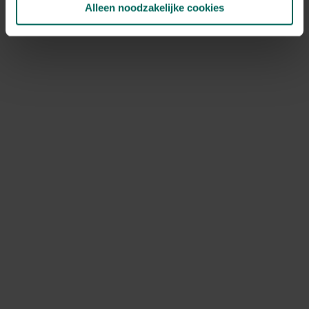
Alleen noodzakelijke cookies
NOV
DEC
Speciale kenmerken
snijbloem, bijen aantrekken, vlinders
aantrekken
Ontdek Tuinadvies — jouw partner voor alles wat groeit
en bloeit. Betrouwbaar tuinadvies, kwaliteitsvolle
producten en inspiratie voor elke tuin- en dierliefhebber.
Hulp & info
Retourneren
Verzendinfo
Wie zijn wij?
ONLINE BETALINGSMOGELIJKHEDEN