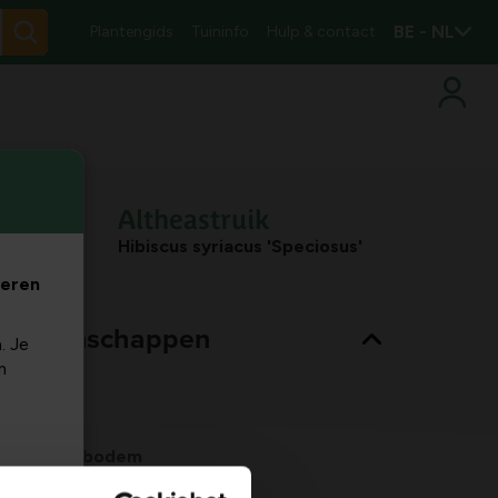
BE - NL
Plantengids
Tuininfo
Hulp & contact
Altheastruik
Hibiscus syriacus 'Speciosus'
veren
nt eigenschappen
. Je
m
Bladkleur
groen
Habitat
normale bodem
Max. groeihoogte