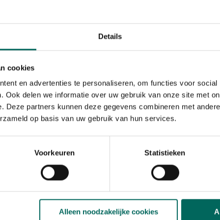
zon
Ph bodem
neutraal
Details
Bloeiperiode
JAN
FEB
MAA
APR
MEI
JU
an cookies
Speciale kenmerken
ent en advertenties te personaliseren, om functies voor social
kuipplant, mooie
. Ook delen we informatie over uw gebruik van onze site met on
herfstverkleuring
e. Deze partners kunnen deze gegevens combineren met andere i
erzameld op basis van uw gebruik van hun services.
Voorkeuren
Statistieken
ande heester met een
in het najaar geel verkleuren.
 centrum. De bloei is nog
Alleen noodzakelijke cookies
A
oed doorlatende vochtige