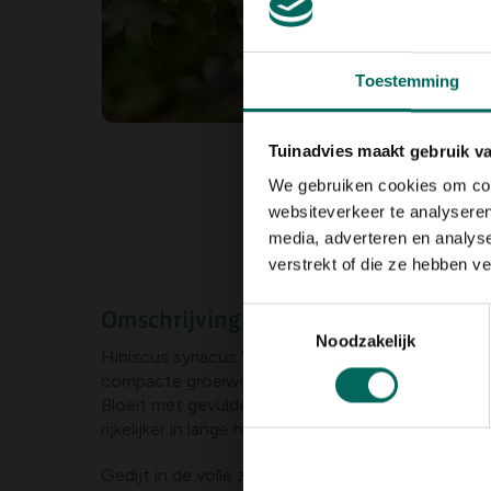
Toestemming
Tuinadvies maakt gebruik v
We gebruiken cookies om cont
websiteverkeer te analyseren
media, adverteren en analys
verstrekt of die ze hebben v
Omschrijving
Toestemmingsselectie
Noodzakelijk
Hibiscus syriacus 'Speciosus' is een rechtopsta
compacte groeiwijze en donkergroene bladeren die 
Bloeit met gevulde witte bloemen met rood in het
rijkelijker in lange hete zomers.
Gedijt in de volle zon. Plant hem in koele maar g