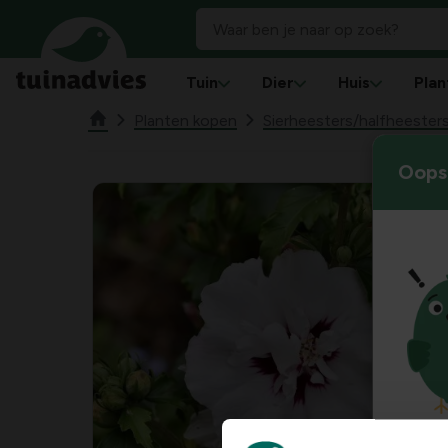
Tuin
Dier
Huis
Plan
Planten kopen
Sierheesters/halfheester
Oops!