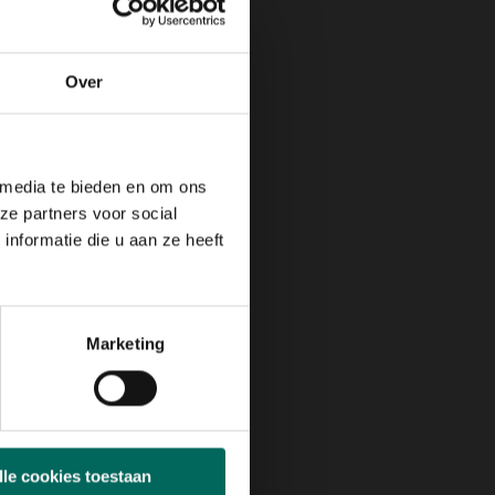
Max. 100 cm
Over
N
JUL
AUG
SEP
OKT
NOV
DEC
 media te bieden en om ons
ze partners voor social
nformatie die u aan ze heeft
Marketing
lle cookies toestaan