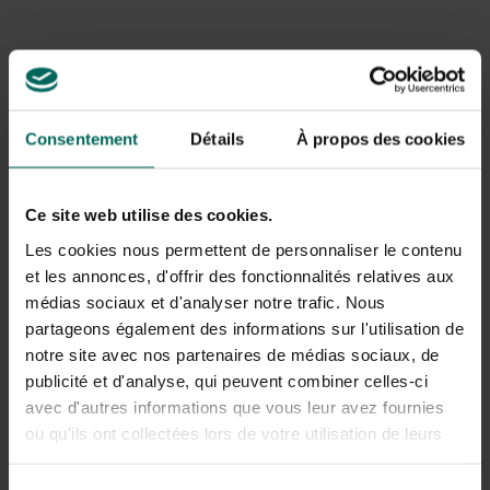
Boîte aux lettres en
Boîte aux lettres
acier inoxydable de
Montréal Matt
Consentement
Détails
À propos des cookies
Las Vegas
anthracite
108,
79,
99
99
Ce site web utilise des cookies.
Les cookies nous permettent de personnaliser le contenu
et les annonces, d'offrir des fonctionnalités relatives aux
médias sociaux et d'analyser notre trafic. Nous
partageons également des informations sur l'utilisation de
notre site avec nos partenaires de médias sociaux, de
publicité et d'analyse, qui peuvent combiner celles-ci
Boîte aux lettres
Publication pour boîte
avec d'autres informations que vous leur avez fournies
Calgary Matt
aux lettres noir mate
ou qu'ils ont collectées lors de votre utilisation de leurs
anthracite
51,
49,
49
89
services.