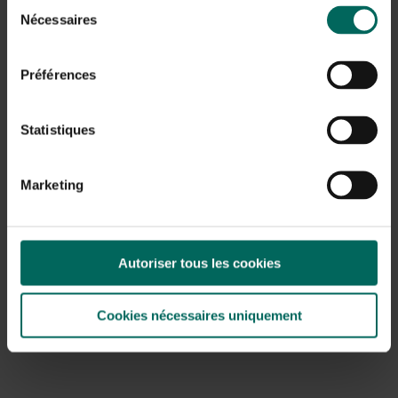
Sélection
Nécessaires
du
consentement
Préférences
Statistiques
Boîte aux lettres
Toronto noir mat
Marketing
49,
49
Autoriser tous les cookies
9 - 9 résultat(s) affiché(s)
Retour en haut
Cookies nécessaires uniquement
Des boîtes aux lettres pour tous les styles
et situations