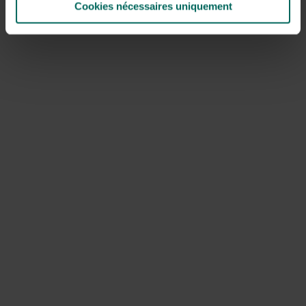
Citroenmelisse
(Melissa officinalis)
Cookies nécessaires uniquement
is een meerjarige plant die weelderig groeit in voedzame
en vochtige grond. Als de plant in de zon staat geeft ze
meer smaak.
Smaak: heeft een lichte, citroenachtige smaak. Gebruik
de blaadjes altijd vers en laat ze zeker nooit meekoken.
Gebruik er ook niet te veel van. Het geeft een extra
aroma aan visgerechten, kalfsvlees maar ook aan
fruitsalades en vruchtensappen.