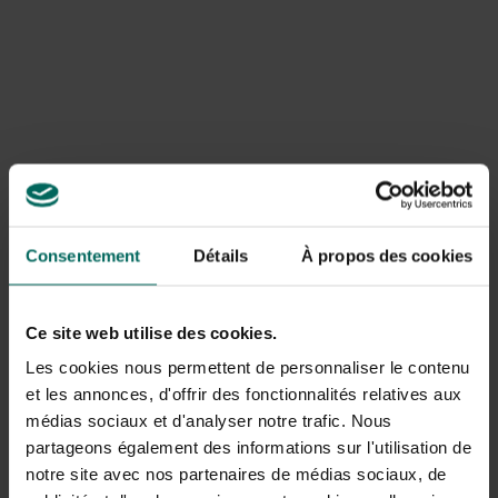
Basilicum
(
Ocimum basilicum)
eenjarig kruid dat het liefst groeit op een warme,
zonnige plaats en beschut tegen de wind. Als de plant
bloeit, knip je best de bloemen er af zodat de plant zijn
energie in bladeren kan stoppen.
Smaak: naast zijn geurig aroma heeft basilicum een zoete
kruidige smaak. Het wordt veel in de Italiaanse keuken
Consentement
Détails
À propos des cookies
gebruikt maar ook in salades en bij vis is basilicum heel
lekker.
Ce site web utilise des cookies.
Les cookies nous permettent de personnaliser le contenu
et les annonces, d'offrir des fonctionnalités relatives aux
médias sociaux et d'analyser notre trafic. Nous
partageons également des informations sur l'utilisation de
notre site avec nos partenaires de médias sociaux, de