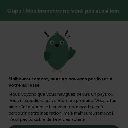
Oups ! Nos branches ne vont pas aussi loin
Saison
Herbes faciles à
cultiver et
Malheureusement, nous ne pouvons pas livrer à
votre adresse
délicieuses en
Nous voyons que vous naviguez depuis un pays où
nous n’expédions pas encore de produits. Vous êtes
cuisine (partie 1)
bien sûr toujours le bienvenu pour continuer à
parcourir notre inspiration, mais malheureusement il
n’est pas possible de faire des achats.
Les herbes ajoutent une saveur supplémentaire à de