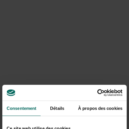
Sinds lange tijd is
speculaas
verbonden aan het
Sinterklaas
feest. De traditie gaat reeds eeuwen terug
toen op de vooravond van sinterklaas de mensen elkaar
de liefde verklaarden. Als teken van liefde gaf de jongen
aan het meisje van zijn dromen een speculaaspop. Als het
meisje de pop accepteerde was de liefde wederzijds.
Inmiddels is speculaas een lekkernij geworden die het hele
jaar door te krijgen is. Voor het Sinterklaasfeest kan het
leuk zijn om je kinderen of kleinkinderen te verrassen met
zelfgemaakte speculaas. En waarom niet een gezonder
alternatief?
Consentement
Détails
À propos des cookies
Ce site web utilise des cookies.