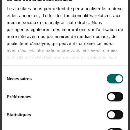
Les cookies nous permettent de personnaliser le contenu
et les annonces, d'offrir des fonctionnalités relatives aux
médias sociaux et d'analyser notre trafic. Nous
partageons également des informations sur l'utilisation de
notre site avec nos partenaires de médias sociaux, de
publicité et d'analyse, qui peuvent combiner celles-ci
avec d'autres informations que vous leur avez fournies
Zelfgemaakte speculaas gevuld met
ou qu'ils ont collectées lors de votre utilisation de leurs
amandelspijs
services.
Sélection
Wat heb je nodig:
Nécessaires
du
200 gram zelfrijzende bloem
consentement
100 gram kokosbloesemsuiker
Préférences
2 eetlepels speculaaskruiden (mengeling van kaneel,
nootmuskaat, witte peper, gemberpoeder,
kardemonpoeder en kruidnagel)
Statistiques
een snufje zout
100 gram kokosolie
25 ml amandelmelk