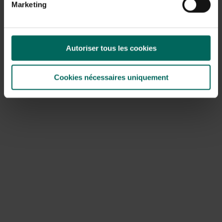
Marketing
2 eetlepels amandelschilfers
Voor de amandelvulling:
100 gram amandelmeel
Autoriser tous les cookies
100 gram dadels
Hoe maak je het:
Cookies nécessaires uniquement
Laat de dadels in wat lauw
water een 10 tal minuten weken.Meng vervolgens de
dadels en het amandelmeel in een blender tot er een grof
plakkerig deeg ontstaat. Wikkel het deeg in keukenfolie en
laat rusten in de koelkast.
Verwarm voor de speculaas de oven voor op 180°. Meng
de bloem, de kruiden, het zout en de kokosbloesemsuiker
door elkaar. Laat de kokosolie in een pannetje smelten en
meng het onder de amandelmelk. Meng dit onder het meel
en roer goed door elkaar tot er een samenhangend deeg
ontstaat.
Maak van het deeg een platte koek en wikkel het deeg in
keukenfolie, laat het een aantal uren rusten in de koelkast.