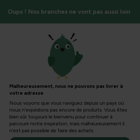
Oups ! Nos branches ne vont pas aussi loin
Recettes de notre propre jardin
Saint Nicolas
apporte des
Malheureusement, nous ne pouvons pas livrer à
votre adresse
speculaas maison
Nous voyons que vous naviguez depuis un pays où
nous n’expédions pas encore de produits. Vous êtes
bien sûr toujours le bienvenu pour continuer à
Début décembre, Sinterklaas vient apporter des jouets et
parcourir notre inspiration, mais malheureusement il
des friandises pour tout le monde ! Bien sûr, non
n’est pas possible de faire des achats.
seulement les plus petits attendent cette belle journée