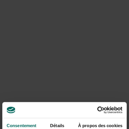
is dat je last krijgt van allerlei vervelende kwaaltjes zoals
een opgeblazen gevoel, winderigheid en huiduitslag. Komt
dit je bekend voor, probeer dan eens een aantal weken
alle zuivelproducten van je menu te schrappen. Hoe
minder je ervan zal eten, hoe beter dat jij je zal voelen!
Melk van koeien kan je perfect vervangen door een
alternatief. Geitenmelk en schapenmelk bevatten minder
lactose dan koemelk en zijn in dat opzicht iets beter voor
onze darmen maar het blijft dierlijke melk. Melk dat we
beter kunnen vervangen door een plantaardig alternatief.
Welke soorten plantaardige melk bestaan
Consentement
Détails
À propos des cookies
er?