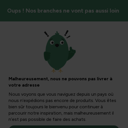
Oups ! Nos branches ne vont pas aussi loin
Recettes de notre propre jardin
Lait animal ou lait
végétal
Malheureusement, nous ne pouvons pas livrer à
votre adresse
Nous voyons que vous naviguez depuis un pays où
Des études ont montré que le lait de vache n’est pas
nous n’expédions pas encore de produits. Vous êtes
aussi sain qu’on le suggérait auparavant. Voici plusieurs
bien sûr toujours le bienvenu pour continuer à
alternatives végétales.
parcourir notre inspiration, mais malheureusement il
n’est pas possible de faire des achats.