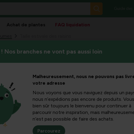
Guide des
Achat de plantes
FAQ liquidation
gumes
Taille estivale des raisins
! Nos branches ne vont pas aussi loin
La taille estivale des raisins
es raisins
permettre au développement o
Malheureusement, nous ne pouvons pas livre
votre adresse
Nous voyons que vous naviguez depuis un pay
 m zijn geen uitzondering).
nous n’expédions pas encore de produits. Vou
bien sûr toujours le bienvenu pour continuer à
kelen
parcourir notre inspiration, mais malheureuseme
er rijpen
n’est pas possible de faire des achats.
er schimmelziekten
optreden (witziekte)
Parcourez