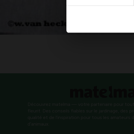
Découvrez matelma — votre partenaire pour tout
fleurit. Des conseils fiables sur le jardinage, des 
qualité et de l’inspiration pour tous les amateurs d
d’animaux.