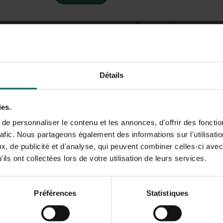
Snoeiwijze:
Tijdens de ontwikkeling 
voorbij de tros. Het is 
Men behoudt slechts de 
waarop geen tros aanwezi
Détails
okselscheuten van de 2
die men steeds snoeit op
ies.
vormen gesteltak wordt 
e personnaliser le contenu et les annonces, d'offrir des fonctio
rafic. Nous partageons également des informations sur l'utilisati
Uit de oksels van de t
, de publicité et d'analyse, qui peuvent combiner celles-ci avec
hun beu
ils ont collectées lors de votre utilisation de leurs services.
Zomersnoei dient om de
Préférences
Statistiques
en bloei 