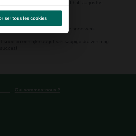
or een rijkelijke opbrengst vanaf half augustus.
Variëteit: 'Boskoop'.
riser tous les cookies
tros als beloning voor het goede snoeiwerk.
t snoeien een rijke oogst van sappige druiven mag
 succes!
Qui sommes-nous ?