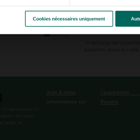
Goed snoeien zorgt vo
Cookies nécessaires uniquement
Auto
Een mooie druiven
In de hoop dat u met he
bekomen, wens ik u veel
Aide & infos
l’expédition
Informations sur
Rendre
 ce qui pousse et
produits de haute
e jardin et