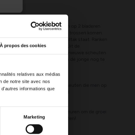
van de ranken snoeit men deze in op 2 bladeren
mogelijk dat er op 1 rank meerdere trossen komen.
tros die dichtst tegen de gesteltak staat. Ranken
g is, snoeit men in op 40 cm. Uit de
À propos des cookies
 bovenste bladeren ontstaan nu nieuwe scheuten
 1 blad. Alleen de verlenging van de jonge nog te
met rust gelaten.
nnalités relatives aux médias
on de notre site avec nos
wee bladeren komen opnieuw scheuten die men op
 d'autres informations que
rt inkort tot op het eerste blad.
 week à veertien dagen te gebeuren om de groei
Marketing
en oogst onder controle te houden!