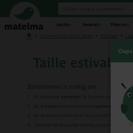
Jardin
Animal
Maison
Informations sur le jardin
Potager
Lé
Oups 
Taille estivale d
Zomersnoei is nodig om:
de druivelaar
compact
te houden (ranken van 4
de
trossen
kunnen hierdoor
optimaal ontwik
de druiven kunnen door de juiste lichtinval
bet
doordat de druivelaar luchtig is kunnen er
mind