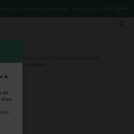
LU - FR
 plantes
Informations sur le jardin
Aide et contact
 est nécessaire pour garder la vigne compacte et
ptimal des grappes....
r à
s où
s êtes
nt il