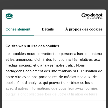
Witlooftaart met peer en veenbesjes
Consentement
Détails
À propos des cookies
Ingrediënten voor 4 personen
8 stronkjes witloof
Ce site web utilise des cookies.
2 vellen bladerdeeg
3 rijpe peren
Les cookies nous permettent de personnaliser le contenu
50 g gedroogde veenbessen
et les annonces, d'offrir des fonctionnalités relatives aux
2 el honing
médias sociaux et d'analyser notre trafic. Nous
1 el rietsuiker
partageons également des informations sur l'utilisation de
½ kl kaneel (cinnamon)
notre site avec nos partenaires de médias sociaux, de
1 kl vanille-extract
publicité et d'analyse, qui peuvent combiner celles-ci
2 el boter
avec d'autres informations que vous leur avez fournies
2 eigelen
ou qu'ils ont collectées lors de votre utilisation de leurs
Bereidingswijze
services.
Spoel het witloof en verwijder de bittere kern, laat
Sélection