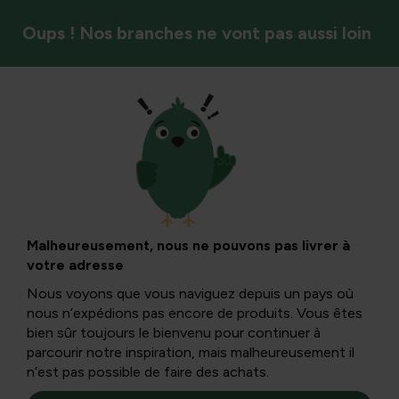
Oups ! Nos branches ne vont pas aussi loin
Légumes
3 Desserts
savoureux avec des
Malheureusement, nous ne pouvons pas livrer à
votre adresse
poires
Nous voyons que vous naviguez depuis un pays où
nous n’expédions pas encore de produits. Vous êtes
bien sûr toujours le bienvenu pour continuer à
Les poires jouent un rôle de premier plan dans les
parcourir notre inspiration, mais malheureusement il
desserts ci-dessous. Voici 3 recettes savoureuses de
n’est pas possible de faire des achats.
desserts que vous pouvez préparer vous-même chez