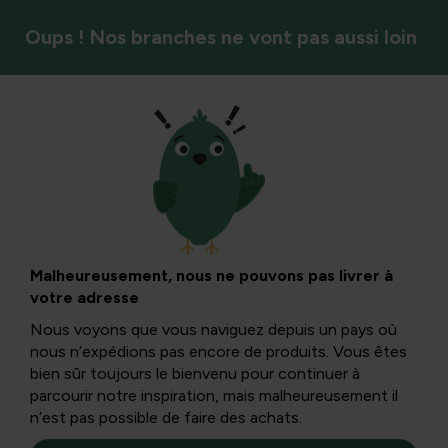
Oups ! Nos branches ne vont pas aussi loin
Légumes
Apprendre à semer
: conseils pour
Malheureusement, nous ne pouvons pas livrer à
votre adresse
semer les légumes
Nous voyons que vous naviguez depuis un pays où
nous n’expédions pas encore de produits. Vous êtes
soi-même
bien sûr toujours le bienvenu pour continuer à
parcourir notre inspiration, mais malheureusement il
n’est pas possible de faire des achats.
Semer est un art. C’est quelque chose de beau et le