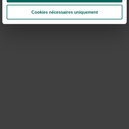
Cookies nécessaires uniquement
Germinateurs clairs ou sombres
Un
autre facteur pas négligeable est la lumière
. Tout
d’abord, vérifiez si vous avez affaire à un germinateur
clair ou sombre. Ces informations, que vous trouverez
généralement sur l’emballage, seront importantes pour
l’épaisseur de la couverture. Les germinateurs clairs,