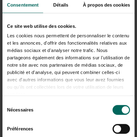
1 stokje vanille
Consentement
Détails
À propos des cookies
500 gr suiker
1 bierglas water (pils glas)
Ce site web utilise des cookies.
De bieten spoelen, schillen en er puree van maken. Zo
deed mijn grootmoeder het. Ik doe na het spoelen
Les cookies nous permettent de personnaliser le contenu
bieten in een kom en doorprik ze volledig met mijn
et les annonces, d'offrir des fonctionnalités relatives aux
aardappelmesje.
médias sociaux et d'analyser notre trafic. Nous
partageons également des informations sur l'utilisation de
Ik neem steeds zeer jonge exemplaren die nog goed mals
notre site avec nos partenaires de médias sociaux, de
zijn. Dan gaan ze voor 10 minuten in de microgolfoven.
publicité et d'analyse, qui peuvent combiner celles-ci
Het pellen gaat dan zeer eenvoudig en ik vind dat de
avec d'autres informations que vous leur avez fournies
bieten geen grondsmaak meer hebben.
ou qu'ils ont collectées lors de votre utilisation de leurs
services.
De citroenschil in hele fijne reepjes snijden en bij de suiker
voegen.
Sélection
Nécessaires
du
Het water en het vanillestokje bijvoegen (ik geef een
consentement
inkerving opdat de vanille zou vrijkomen.)
Préférences
Laten koken tot men weer een siroop bekomt.