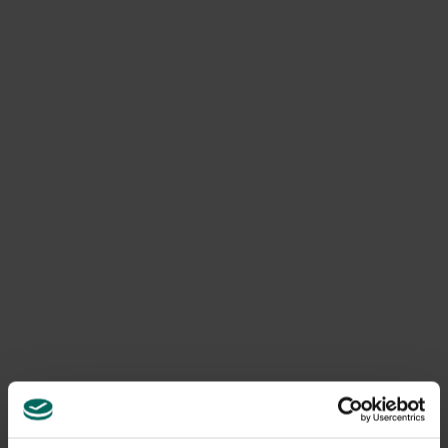
Confituur van rode bieten:
Per kg in de oven gebakken bieten heeft men nodig:
1 citroenschil