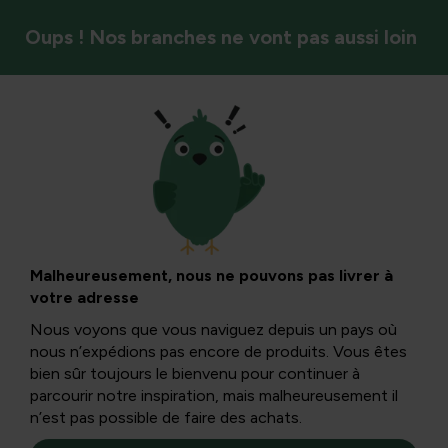
Oups ! Nos branches ne vont pas aussi loin
Légumes
Recettes pour
préparer la
Malheureusement, nous ne pouvons pas livrer à
votre adresse
confiture -
Nous voyons que vous naviguez depuis un pays où
nous n’expédions pas encore de produits. Vous êtes
confiture
bien sûr toujours le bienvenu pour continuer à
parcourir notre inspiration, mais malheureusement il
n’est pas possible de faire des achats.
Vous trouverez ici la recette pour faire votre propre