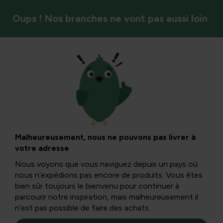
Oups ! Nos branches ne vont pas aussi loin
Fruits et baies
Le mûrier, une
délicatesse
Malheureusement, nous ne pouvons pas livrer à
votre adresse
exotique
Nous voyons que vous naviguez depuis un pays où
nous n’expédions pas encore de produits. Vous êtes
bien sûr toujours le bienvenu pour continuer à
Je ne suis pas vraiment favorable à l’utilisation de toutes
parcourir notre inspiration, mais malheureusement il
sortes d’exotiques, mais pour le genre Morus ou mûrier,
n’est pas possible de faire des achats.
j’aimerais faire une exception.