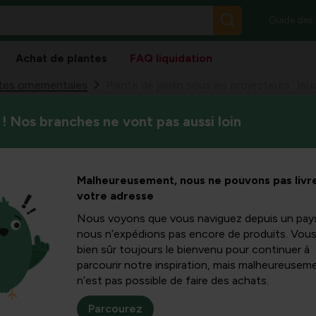
Guide des
Achat de plantes
FAQ liquidation
tes ornementales
Plante de jardin sous les projecteurs : le
! Nos branches ne vont pas aussi loin
Septembre est un excellent m
 sous les
jardin ou sur la terrasse. En
couleur supplémentaire
ucothoe ou
Malheureusement, nous ne pouvons pas livre
votre adresse
aisin
Nous voyons que vous naviguez depuis un pay
nous n’expédions pas encore de produits. Vou
bien sûr toujours le bienvenu pour continuer à
parcourir notre inspiration, mais malheureuseme
n’est pas possible de faire des achats.
Parcourez