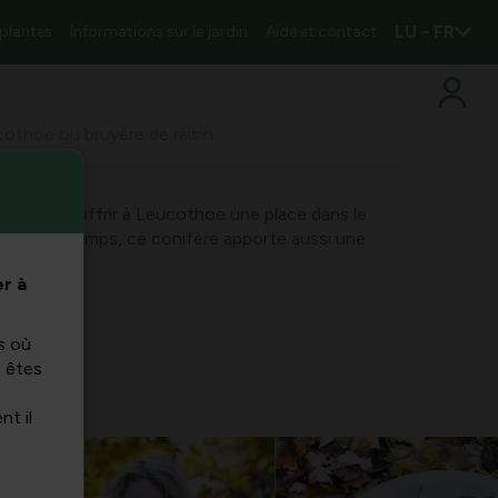
LU - FR
 plantes
Informations sur le jardin
Aide et contact
ucothoe ou bruyère de raisin
ois pour offrir à Leucothoe une place dans le
 un rien de temps, ce conifère apporte aussi une
r à
s où
s êtes
nt il