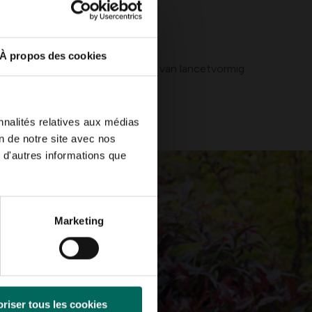
À propos des cookies
 de aandacht trekt. Het varieert van lancetvormig
nrode gloed.
nnalités relatives aux médias
on de notre site avec nos
 d'autres informations que
Marketing
riser tous les cookies