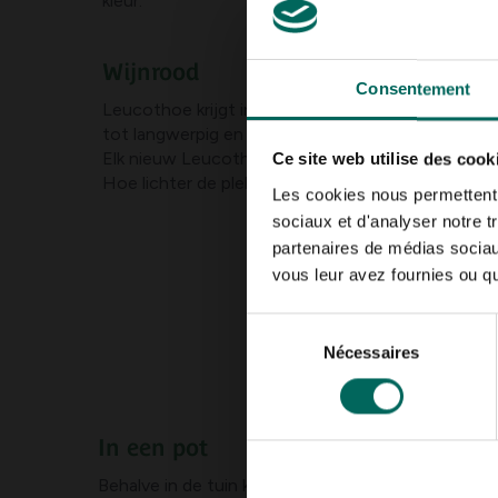
kleur.
Wijnrood
Consentement
Leucothoe krijgt in het voorjaar weliswaar trosse
tot langwerpig en van egaal groen tot bont. In tota
Elk nieuw Leucothoeblad begint lichtgroen en kleur
Ce site web utilise des cook
Hoe lichter de plek waar Leucothoe staat, hoe mo
Les cookies nous permettent d
sociaux et d'analyser notre t
partenaires de médias sociaux
vous leur avez fournies ou qu'
Sélection
Nécessaires
du
consentement
In een pot
Behalve in de tuin kun je Leucothoe ook prima een