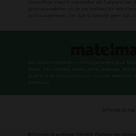
Leucothoe staat in september als Tuinplant van de
groenspecialisten uit de sierteeltsector selecter
enthousiasmeren. Een tuin is namelijk geen tuin z
Découvrez matelma — votre partenaire pour tout
fleurit. Des conseils fiables sur le jardinage, des 
qualité et de l’inspiration pour tous les amateurs d
d’animaux.
OPTIONS DE PAI
© Conseils de jardinage
Démenti
Politique des cookies