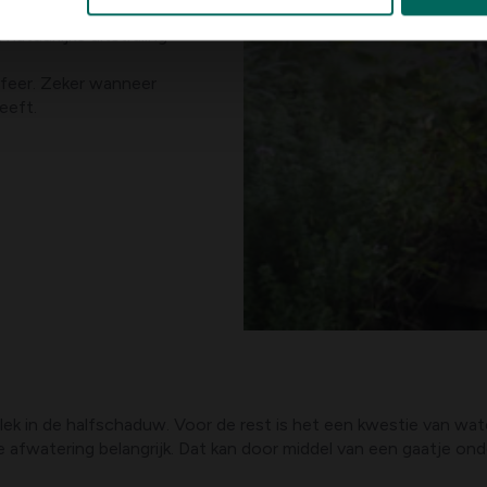
natuurlijke uitstraling
sfeer. Zeker wanneer
eeft.
ek in de halfschaduw. Voor de rest is het een kwestie van wat
afwatering belangrijk. Dat kan door middel van een gaatje ond