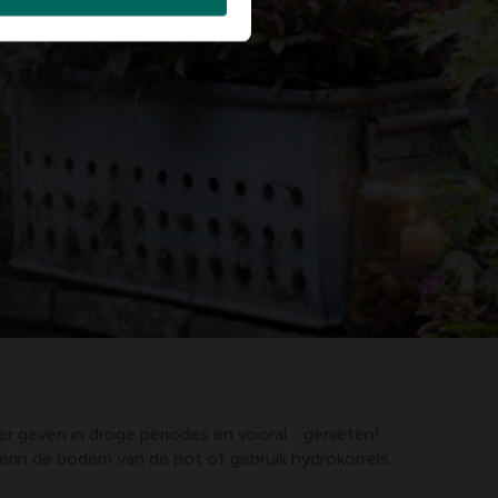
er geven in droge periodes en vooral… genieten!
erin de bodem van de pot of gebruik hydrokorrels.