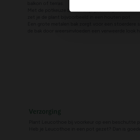
balkon of terras.
Met de potkeuze benadruk je jouw stijl. Voor extra 
zet je de plant bijvoorbeeld in een houten pot.
Een grote metalen bak zorgt voor een stoerdere 
de bak door weersinvloeden een verweerde look h
Verzorging
Plant Leucothoe bij voorkeur op een beschutte pl
Heb je Leucothoe in een pot gezet? Dan is goede 