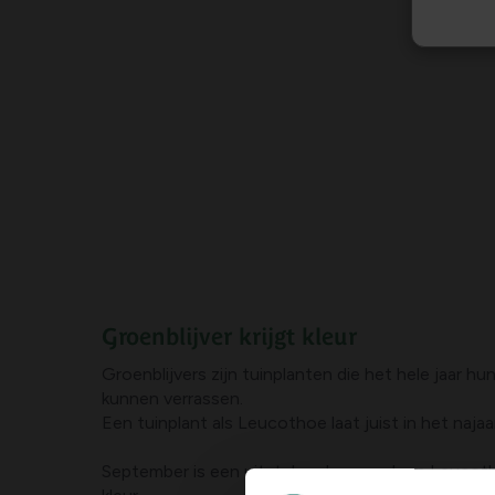
Groenblijver krijgt kleur
Groenblijvers zijn tuinplanten die het hele jaar h
kunnen verrassen.
Een tuinplant als Leucothoe laat juist in het najaa
September is een uitstekende maand om Leucothoe 