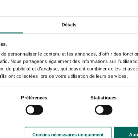
Détails
n met witte of roze bloemetjes, maar het is vooral het blad dat
al zijn er zo’n 25 verschillende soorten.
t verder naar donkergroen. In het najaar krijgt de plant die wij
ies.
oier de verkleuring.
e personnaliser le contenu et les annonces, d'offrir des fonctio
rafic. Nous partageons également des informations sur l'utilisati
, de publicité et d'analyse, qui peuvent combiner celles-ci avec
ils ont collectées lors de votre utilisation de leurs services.
Préférences
Statistiques
 plekje geven op je
Cookies nécessaires uniquement
Auto