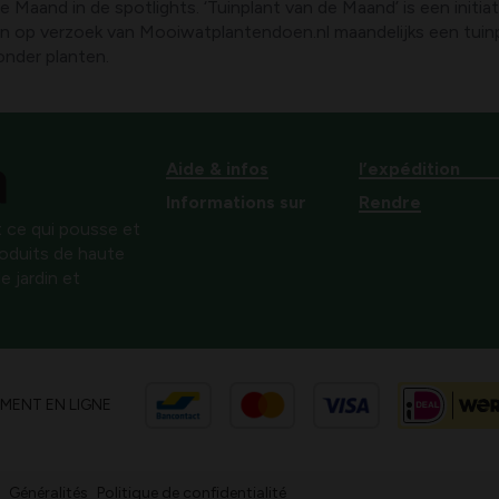
 Maand in de spotlights. ‘Tuinplant van de Maand’ is een init
en op verzoek van Mooiwatplantendoen.nl maandelijks een tuinpl
onder planten.
Aide & infos
l’expédition
Informations sur
Rendre
 ce qui pousse et
produits de haute
e jardin et
EMENT EN LIGNE
Généralités
Politique de confidentialité