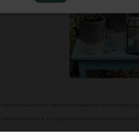
un blad behouden en de tuin een permanent groene uitstraling ge
r zien hoe mooi hij is. De groene bladeren kleuren dan wijnrood.
een plekje in de tuin of op het terras te geven. In een hand