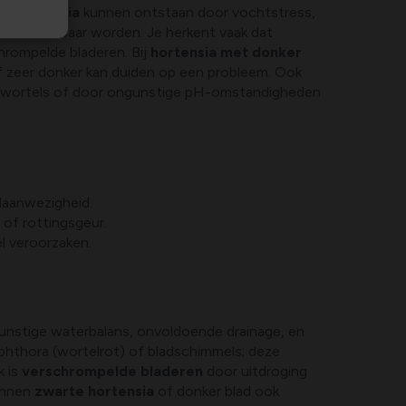
n hortensia
kunnen ontstaan door vochtstress,
ess zichtbaar worden. Je herkent vaak dat
hrompelde bladeren. Bij
hortensia met donker
of zeer donker kan duiden op een probleem. Ook
 wortels of door ongunstige pH-omstandigheden
laanwezigheid.
 of rottingsgeur.
l veroorzaken.
unstige waterbalans, onvoldoende drainage, en
hthora (wortelrot) of bladschimmels; deze
k is
verschrompelde bladeren
door uitdroging
kunnen
zwarte hortensia
of donker blad ook