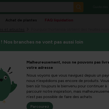
Guide des
Achat de plantes
FAQ liquidation
es et arbustes
Pourquoi l’hortensia obtient des feuilles noir
! Nos branches ne vont pas aussi loin
Découvrez pourquoi votre ho
rtensia
noires, ce qui en est la cau
prendre pour limiter les dégât
les noires
Malheureusement, nous ne pouvons pas livre
votre adresse
ce sujet
Nous voyons que vous naviguez depuis un pay
nous n’expédions pas encore de produits. Vou
bien sûr toujours le bienvenu pour continuer à
parcourir notre inspiration, mais malheureuseme
n’est pas possible de faire des achats.
deren hortensia
Parcourez
je te maken hebben met verschillende oorzaken zoals te weinig 