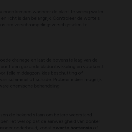
 kunnen krimpen wanneer de plant te weinig water
n licht is dan belangrijk. Controleer de wortels
ans om verschrompelingsverschijnselen te
oede drainage en laat de bovenste laag van de
steunt een gezonde bladontwikkeling en voorkomt
or felle middagzon; kies beschutting of
 van schimmel of schade. Probeer indien mogelijk
zware chemische behandeling.
kiezen die bekend staan om betere weerstand
hebben; let wel op dat de aanwezigheid van donker
n minder onderhoud, zodat
zwarte hortensia
of