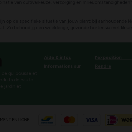
inatie van cultivarkeuze, verzorging en milieuomstandigheden
ijn op de specifieke situatie van jouw plant; bij aanhoudende k
. Zo behoud jij een weelderige, gezonde hortensia met kleurrij
Aide & infos
l’expédition
Informations sur
Rendre
 ce qui pousse et
produits de haute
e jardin et
EMENT EN LIGNE