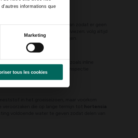
m verdamping te beperken.
 d'autres informations que
om de plant. Pas het onderhoud aan zodat er geen
olgens verpakking en lokale adviezen; volg altijd
Marketing
n minder last heeft van kroonplagen.
n voor biologische bestrijding zoals inline
re luchtstroom en regelmatige inspectie
riser tous les cookies
 meststof in het groeiseizoen, maar voorkom
e veroorzaken die op lange termijn tot
hortensia
sting voldoende water te geven zodat delen van