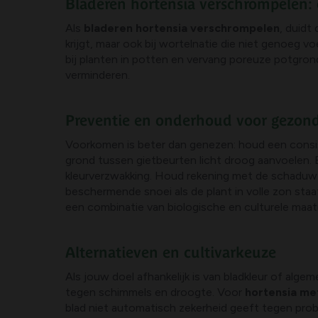
Bladeren hortensia verschrompelen:
Als
bladeren hortensia verschrompelen
, duidt
krijgt, maar ook bij wortelnatie die niet genoeg 
bij planten in potten en vervang poreuze potgro
verminderen.
Preventie en onderhoud voor gezond
Voorkomen is beter dan genezen: houd een consis
grond tussen gietbeurten licht droog aanvoelen.
kleurverzwakking. Houd rekening met de schaduw: 
beschermende snoei als de plant in volle zon sta
een combinatie van biologische en culturele maat
Alternatieven en cultivarkeuze
Als jouw doel afhankelijk is van bladkleur of al
tegen schimmels en droogte. Voor
hortensia me
blad niet automatisch zekerheid geeft tegen pro