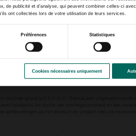
ren. Gebruik druppelirrigatie of water in de vroege ochtend o
, de publicité et d'analyse, qui peuvent combiner celles-ci avec
ils ont collectées lors de votre utilisation de leurs services.
 aangetaste bladeren en zorg voor betere luchtcirculatie rond
erende producten op basis van kopersulfaat of biostimulantia v
Préférences
Statistiques
ichtinval door snoeien waar nodig zodat de plant droog blijft e
oetmijt
j aanwezigheid van bladluizen of zuigende insecten kun je kieze
 aangetaste bladeren om verspreiding te voorkomen. Een bete
Cookies nécessaires uniquement
Auto
ot neutrale grond (pH 5,5–6,5). Gebruik een uitgebalanceerde
muleert bladgroei ten koste van wortelgezondheid en kan zwakt
ns de aanbevelingen op het product en vergeet niet om na beme