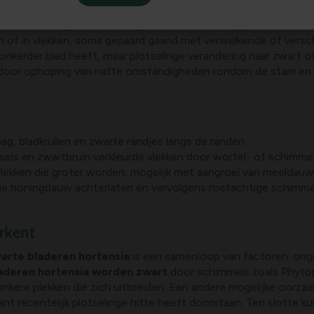
tie van symptomen biedt vaak een aanwijzing:
zwarte bladere
eren en stengels beschadigd raken, waardoor rijp- en waterstr
 of in vlekken, soms gepaard gaand met verwelkende of versc
donkerder blad heeft, maar plotselinge verandering naar zwart 
door ophoping van natte omstandigheden rondom de stam en
n
ag, bladkrullen en zwarte randjes langs de randen.
sels en zwartbruin verkleurde vlekken door wortel- of schimme
 vlekken die groter worden, mogelijk met aangroei van meeldauw
 die honingdauw achterlaten en vervolgens roetachtige schimme
erkent
arte bladeren hortensia
is een samenloop van factoren: ong
aderen hortensia worden zwart
door schimmels zoals Phytop
kere plekken die zich uitbreiden. Een andere mogelijke oorzaa
nt recentelijk plotselinge hitte heeft doorstaan. Ten slotte 