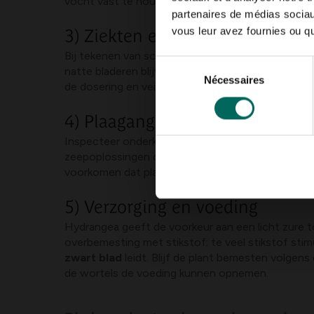
vocht vast te houden en temperatuur te stabilise
partenaires de médias sociaux
vous leur avez fournies ou qu'
3) Ziekten en schimmels
Bij tekenen van schimmel of wortelrot: verwijder
Sélection
natte bladeren blijven liggen. Overweeg schimmelw
Nécessaires
du
de dosering en veiligheidstermijnen. Verhoog de l
consentement
4) Plaagangrijk van bladluis of r
Inspecteer onderkant van bladeren en scheuten. Bi
zeepoplossingen of neemolie. Verwijder meerdere
voorkomen dat plagen zich ontwikkelen.
5) Verzorging en voeding
Hydrangea geeft de voorkeur aan een licht zure t
overbemesting met stikstof; te veel stikstof sti
zwart blad
leidt. Blijf de plant bemesten volge
de wortels de voeding kunnen opnemen.