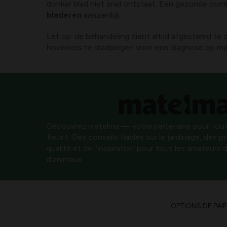
donker blad niet snel ontstaat. Een gezonde comb
bladeren
aanzienlijk.
Let op: de behandeling dient altijd afgestemd te z
hoveniers te raadplegen voor een diagnose op maat
Découvrez matelma — votre partenaire pour tout
fleurit. Des conseils fiables sur le jardinage, des 
qualité et de l’inspiration pour tous les amateurs d
d’animaux.
OPTIONS DE PAI