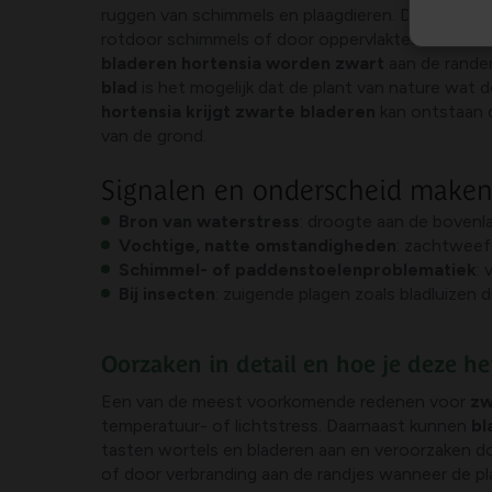
ruggen van schimmels en plaagdieren. De combina
rotdoor schimmels of door oppervlaktes waar blad
bladeren hortensia worden zwart
aan de randen
blad
is het mogelijk dat de plant van nature wat 
hortensia krijgt zwarte bladeren
kan ontstaan 
van de grond.
Signalen en onderscheid make
Bron van waterstress
: droogte aan de bovenla
Vochtige, natte omstandigheden
: zachtweef
Schimmel- of paddenstoelenproblematiek
:
Bij insecten
: zuigende plagen zoals bladluizen
Oorzaken in detail en hoe je deze h
Een van de meest voorkomende redenen voor
zw
temperatuur- of lichtstress. Daarnaast kunnen
bl
tasten wortels en bladeren aan en veroorzaken don
of door verbranding aan de randjes wanneer de pla