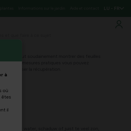
LU - FR
 plantes
Informations sur le jardin
Aide et contact
es et que faire à ce sujet
rtensia peut soudainement montrer des feuilles
se et quelles mesures pratiques vous pouvez
s et favoriser la récupération.
r à
s où
s êtes
nt il
of te veel water, schaduw of juist te veel zon,