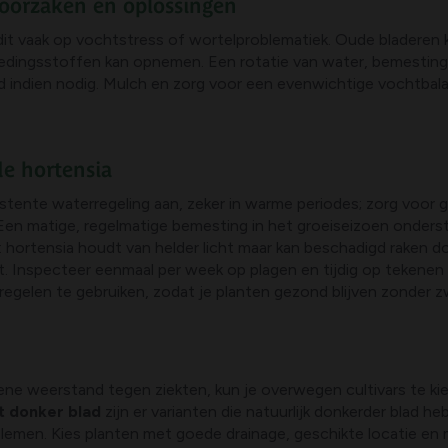
 oorzaken en oplossingen
 dit vaak op vochtstress of wortelproblematiek. Oude bladeren
voedingsstoffen kan opnemen. Een rotatie van water, bemesting e
nd indien nodig. Mulch en zorg voor een evenwichtige vochtbal
e hortensia
tente waterregeling aan, zeker in warme periodes; zorg voor g
 Een matige, regelmatige bemesting in het groeiseizoen onder
hortensia houdt van helder licht maar kan beschadigd raken do
at. Inspecteer eenmaal per week op plagen en tijdig op tekenen
regelen te gebruiken, zodat je planten gezond blijven zonder 
gemene weerstand tegen ziekten, kun je overwegen cultivars te 
t donker blad
zijn er varianten die natuurlijk donkerder blad 
blemen. Kies planten met goede drainage, geschikte locatie e