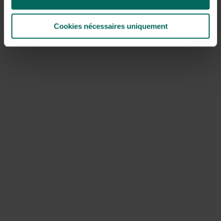
Cookies nécessaires uniquement
Schadelijke gevolgen van waternavel
Wanneer de plant een enorme afmeting heeft bereikt,
vormen ze in sloten of kanalen een belemmering voor
goede doorstroming van het water.
Doordat ze zo massaal kunnen aanwezig zijn dekken ze