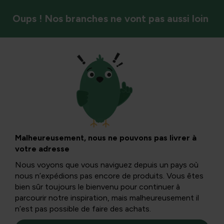
Oups ! Nos branches ne vont pas aussi loin
Arrosage et sécheresse
Shérite : une plante
aquatique invasive
Malheureusement, nous ne pouvons pas livrer à
votre adresse
Nous voyons que vous naviguez depuis un pays où
La pennywort ou Hydrocotyle rannunculoides est
nous n’expédions pas encore de produits. Vous êtes
connue comme une très grande plante envahissante
bien sûr toujours le bienvenu pour continuer à
d’étang pouvant atteindre jusqu’à 20 cm par toit.
parcourir notre inspiration, mais malheureusement il
n’est pas possible de faire des achats.