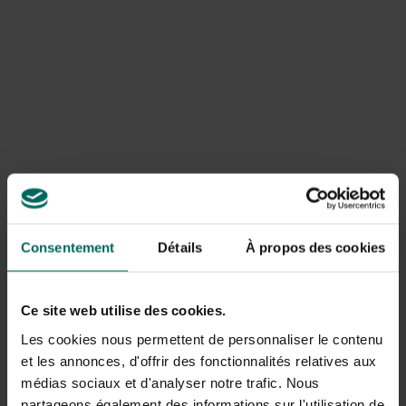
kan de waternavel in de wijde natuur terecht komen. Door
stromingen en door wind ontstaan nieuwe populaties die
daar stevig kunnen gaan woekeren.
Consentement
Détails
À propos des cookies
Ce site web utilise des cookies.
Les cookies nous permettent de personnaliser le contenu
Kenmerken van grote waternavel
et les annonces, d'offrir des fonctionnalités relatives aux
médias sociaux et d'analyser notre trafic. Nous
Waternavel heeft rondachtige bladeren met 1 inkeping aan
de zijkant tot aan de lange steel. Bladeren kunnen tot 10
partageons également des informations sur l'utilisation de