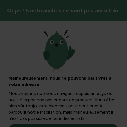
Oups ! Nos branches ne vont pas aussi loin
Entretien de la pelouse
Entretien de la
pelouse au
Malheureusement, nous ne pouvons pas livrer à
votre adresse
printemps : la
Nous voyons que vous naviguez depuis un pays où
nous n’expédions pas encore de produits. Vous êtes
pelouse s’éveille
bien sûr toujours le bienvenu pour continuer à
parcourir notre inspiration, mais malheureusement il
n’est pas possible de faire des achats.
Le printemps est la période idéale pour prendre soin de la