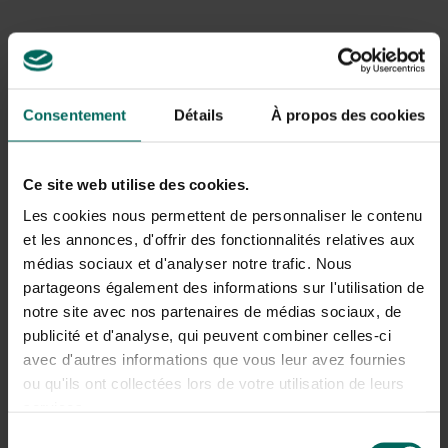
et une pelouse très solide après l’hiver. Il est également
favorable à la structure du sol. Assurez-vous que les
granules sont répartis uniformément sur la pelouse. Un
écarteur assure une répartition uniforme. Les nutriments
issus de l’engrais organique sont libérés lentement. Le
Consentement
Détails
À propos des cookies
magnésium supplémentaire lui donne une couleur vert
profond !
Ce site web utilise des cookies.
Pour les pelouses entretenues avec une tondeuse à
paillage ou une tondeuse robotisée, il existe un engrais
Les cookies nous permettent de personnaliser le contenu
spécial. Il compense les carences nutritionnelles
et les annonces, d'offrir des fonctionnalités relatives aux
impossibles à obtenir par le compostage. Cela aide aussi
médias sociaux et d'analyser notre trafic. Nous
à mieux digérer les coupures et évite ainsi la formation
partageons également des informations sur l'utilisation de
de couche de chaume.
notre site avec nos partenaires de médias sociaux, de
publicité et d'analyse, qui peuvent combiner celles-ci
avec d'autres informations que vous leur avez fournies
Propagation de la chaux
ou qu'ils ont collectées lors de votre utilisation de leurs
Une acidité optimale est la base d’une belle pelouse
.
services.
En répandant de
la chaux
au printemps, vous
Sélection
augmentez la valeur du pH du sol trop bas. Cela