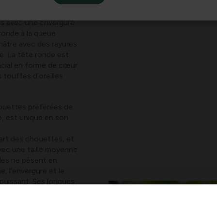
ux de proie
s une cime d’arbre
les avec une envergure
ronde à la queue
unâtre avec des rayures
e. La tête ronde est
acial en forme de cœur
es touffes d’oreilles
houettes préférées de
, est unique en son
part des chouettes, et
vec une taille moyenne
les ne pèsent en
 l’envergure et le
puissant. Ses longues
pelage de plumes.
es deux sexes
s. La femelle devient