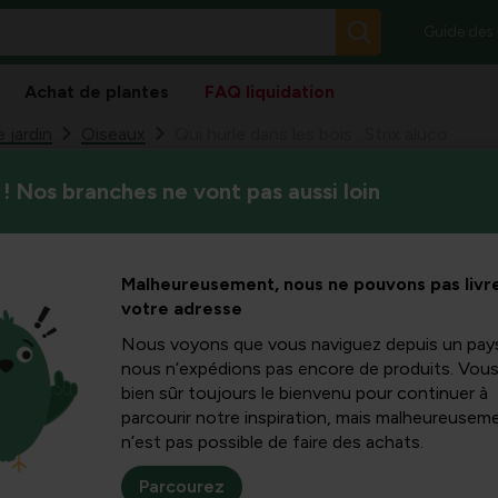
Guide des
Achat de plantes
FAQ liquidation
 jardin
Oiseaux
Qui hurle dans les bois : Strix aluco
! Nos branches ne vont pas aussi loin
Les chouettes fauves (Strix 
es bois :
perchent pendant la journée 
trapu. Consultez les types de
co
Malheureusement, nous ne pouvons pas livre
votre adresse
Nous voyons que vous naviguez depuis un pay
nous n’expédions pas encore de produits. Vou
bien sûr toujours le bienvenu pour continuer à
la nuit, qui flottent
parcourir notre inspiration, mais malheureuseme
ilencieusement, mais
n’est pas possible de faire des achats.
 hibou hurle -oeoeoe-
Parcourez