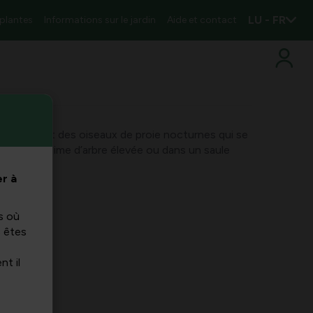
LU - FR
 plantes
Informations sur le jardin
Aide et contact
aluco) sont des oiseaux de proie nocturnes qui se
dans une cime d’arbre élevée ou dans un saule
 hiboux ici
r à
s où
s êtes
nt il