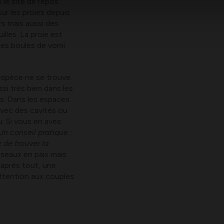
le site de repos.
ur les proies depuis
rs mais aussi des
lles. La proie est
des boules de vomi
espèce ne se trouve
si très bien dans les
es. Dans les espaces
vec des cavités ou
u. Si vous en avez
Un conseil pratique :
 de trouver la
seaux en paix mais
 après tout, une
attention aux couples