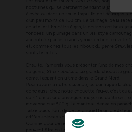
Les chouettes fauves
(Strix aluco)
sont des oisea
nocturnes qui se perchent pendant la journée dan
élevée ou dans un saule trapu. Ils ont de larges ai
d’un peu moins de 100 cm. Le plumage, de la tête 
courte, est brunâtre à gris, la poitrine est brun-ja
foncées. Un plumage dans un vrai style camouflag
accentuée par les grands yeux sombres du voile f
et, comme chez tous les hiboux du
genre Strix
, l
sont absentes.
Ensuite, j’aimerais vous présenter l’une de mes c
ce genre,
Strix nebulosa, ou
grande chouette grise
genre, l’apparition ultime dans le Grand Nord.
Pour revenir à notre essence, ce qui frappe la plu
donc aussi chez notre chouette fauve, c’est qu’a
de 41 cm et une envergure moyenne de 95 cm, el
moyenne que 500 g. Le manteau dense en panache,
faible poids font de cette chouette un prédateur 
griffes acérées sont également enfouies sous un 
Comme pour de nombreuses espèces de proies, l
peuvent être distingués par leur taille et leur poid