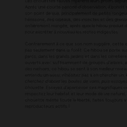
Les chouettes fauves repérent leurs proies depuis 
Après une courte période d’observation, il bondit s
son point de vue, principalement de petits rongeu
hérissons, des oiseaux, des insectes et des grenoui
entièrement mangée, après quoi le hibou produit 
pour excréter à nouveau les restes indigestes.
Contrairement à ce que son nom suggère, cette 
pas seulement dans la forêt. Ce hibou se porte aus
parcs, dans les grands jardins et dans les cimetièr
ouverts avec suffisamment de groupes d’arbres, a
des nichoirs, ce hibou se sent à son meilleur nivea
entendu un aussi, n’hésitez pas à en chercher un.
cherchez d’abord les boules de vomi, puis essayez
chouette.
Essayez d’apercevoir ces magnifiques oi
respectez leur habitat et leur mode de vie naturel,
chouette mérite toute la liberté, faites toujours 
reproducteurs actifs !