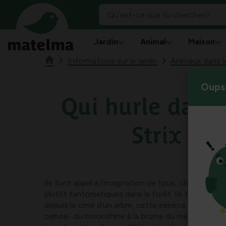
Jardin
Animal
Maison
Informations sur le jardin
Animaux dans le
Oups 
Qui hurle dans l
Strix alu
Ils font appel à l’imagination de tous, chasseurs de 
plutôt fantomatiques dans la forêt. Ils flottent s
depuis la cime d’un arbre, cette espèce trapue de
oehoe- du moonshine à la brume du matin.