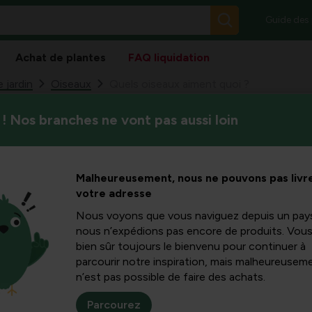
Guide des
Achat de plantes
FAQ liquidation
 jardin
Oiseaux
Quels oiseaux aiment quoi ?
! Nos branches ne vont pas aussi loin
Ce qui finit dans le lieu de no
iment quoi
espèces d’oiseaux qui viennen
gâteau.
Malheureusement, nous ne pouvons pas livre
votre adresse
Nous voyons que vous naviguez depuis un pay
nous n’expédions pas encore de produits. Vou
et oiseau en particulier à votre lieu de repas ? Cela peut s’ex
bien sûr toujours le bienvenu pour continuer à
s qui se reproduisent ou hibernent dans votre région. La plup
parcourir notre inspiration, mais malheureuseme
nt de tout ce dont ils ont besoin pour survivre. Mais ce qui se
n’est pas possible de faire des achats.
 qui viennent prendre leur part du gâteau.
Parcourez