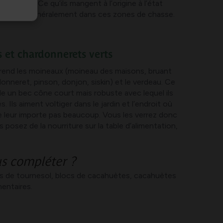
entaires. Ce qu’ils mangent à l’origine à l’état
ls restent généralement dans ces zones de chasse.
 et chardonnerets verts
end les moineaux (moineau des maisons, bruant
donneret, pinson, donjon, siskin) et le verdeau. Ce
e un bec cône court mais robuste avec lequel ils
. Ils aiment voltiger dans le jardin et l’endroit où
ne leur importe pas beaucoup. Vous les verrez donc
posez de la nourriture sur la table d’alimentation,
s compléter ?
nes de tournesol, blocs de cacahuètes, cacahuètes
mentaires.