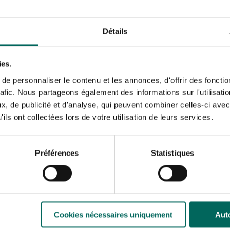
Détails
, rouge-aile,
ies.
vec leur long bec
e personnaliser le contenu et les annonces, d'offrir des fonctio
ant des vers et des
rafic. Nous partageons également des informations sur l'utilisati
hanteuse est une
, de publicité et d'analyse, qui peuvent combiner celles-ci avec
D’un geste ferme du
ils ont collectées lors de votre utilisation de leurs services.
ouvent la même) autour
lles d’escargots. Le
n escargot au
eaux passe à manger
Préférences
Statistiques
é est l’endroit idéal
 découvrir toutes
Cookies nécessaires uniquement
Auto
secs ou de fruits.