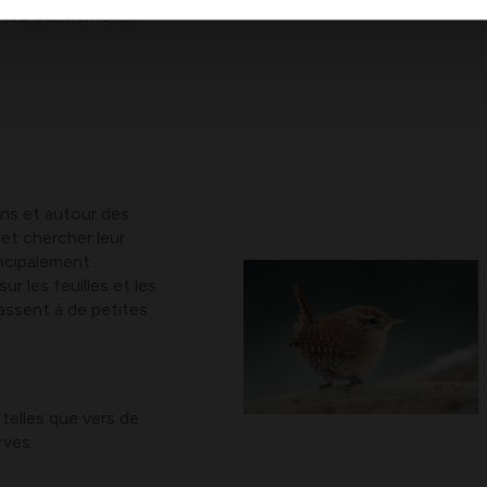
ieu d’alimentation.
n
ns et autour des
 et chercher leur
incipalement
ur les feuilles et les
passent à de petites
 telles que vers de
rves.