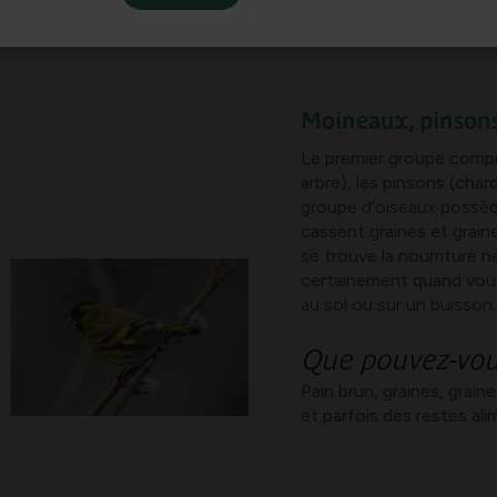
q groupes différents
, chacun ayant ses propres habitudes alim
iture ont permis à leur bec d’être façonné en conséquence et i
Moineaux, pinsons
Le premier groupe compr
arbre), les pinsons (char
groupe d’oiseaux possèd
cassent graines et graines
se trouve la nourriture 
certainement quand vous 
au sol ou sur un buisson.
Que pouvez-vou
Pain brun, graines, grai
et parfois des restes ali