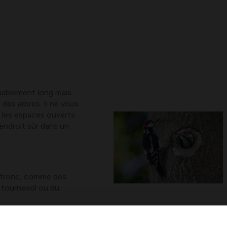
quablement long mais
 des arbres. Il ne vous
 les espaces ouverts
endroit sûr dans un
le tronc, comme des
 tournesol ou du