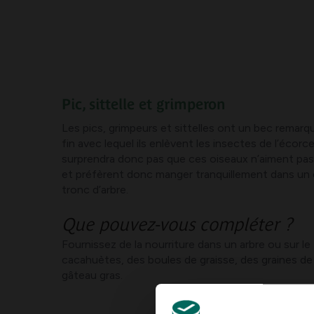
Pic, sittelle et grimperon
Les pics, grimpeurs et sittelles ont un bec remar
fin avec lequel ils enlèvent les insectes de l’écorce
surprendra donc pas que ces oiseaux n’aiment pas
et préfèrent donc manger tranquillement dans un 
tronc d’arbre.
Que pouvez-vous compléter ?
Fournissez de la nourriture dans un arbre ou sur 
cacahuètes, des boules de graisse, des graines de
gâteau gras.