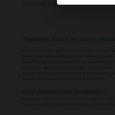
Vous pouvez aussi fournir des chapelures dans ce l
Troglodyte, Bruant des haies et Robi
On peut souvent apercevoir ces petits oiseaux da
haies. Ils préfèrent garder la nourriture en sécurité
nourriture près des buissons. Ils se nourrissent pr
d’insectes, de larves et d’araignées qui s’installent s
branches ou marchent sur le sol. À l’automne, ils 
graines, des restes de nourriture ou des fruits.
Que pouvez-vous compléter ?
Fournissez de la nourriture au sol le long des haies
farine, chapelure, avoine crue, baies, asticots et la