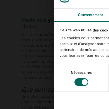
Consentement
Merle noir, grive chantante, étourneau
champ
Ce site web utilise des cook
Ces oiseaux préfèrent retirer les insectes du sol a
Les cookies nous permettent d
pointu. Nous les trouvons toujours au sol, cherch
sociaux et d'analyser notre t
escargots entre l’herbe et les feuilles. La grive c
partenaires de médias sociaux
maîtresse pour casser les coquilles d’escargots. 
vous leur avez fournies ou qu'
cou, il écrase les escargots contre une pierre (s
de laquelle on trouve de nombreux restes de coqui
merle n’est pas très doué pour ça et aime voler u
Sélection
tourbillon. Plus tard à l’automne, ce groupe d’ois
Nécessaires
du
des baies et des fruits.
consentement
Que pouvez-vous compléter ?
Un endroit au sol sans neige avec un abri à proximit
pour se nourrir de ces oiseaux. Ils seront ravis de
sortes de baies, de groseilles trempées, de raisins 