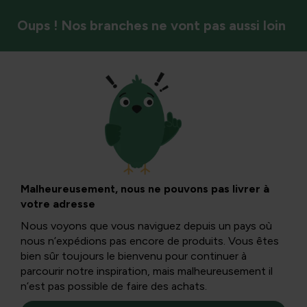
Oups ! Nos branches ne vont pas aussi loin
Oiseaux
Une mouche
domestique
Malheureusement, nous ne pouvons pas livrer à
votre adresse
piquante
Nous voyons que vous naviguez depuis un pays où
nous n’expédions pas encore de produits. Vous êtes
bien sûr toujours le bienvenu pour continuer à
La mouche domestique est omniprésente cette saison.
parcourir notre inspiration, mais malheureusement il
De façon agaçante, ils entrent dans la maison ou le
n’est pas possible de faire des achats.
bureau et volent autour de vos oreilles.