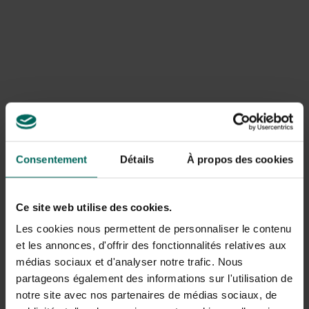
Consentement
Détails
À propos des cookies
Un invité remarquable : la grive chanteuse
(Turdus philomelos).
Ce site web utilise des cookies.
Cette semaine, c’était le jour... La grive chantante
chantait sa chanson bien après le coucher du soleil. Ce
Les cookies nous permettent de personnaliser le contenu
blackbird, semblable à un merle, peut vraiment supporter
et les annonces, d'offrir des fonctionnalités relatives aux
les sons les plus aigus. De préférence bien visibles sur la
médias sociaux et d'analyser notre trafic. Nous
crête d’un toit ou la cime d’un arbre, ils font concurrence
partageons également des informations sur l'utilisation de
à chaque mâle merle avec leur chant durable. La grive
notre site avec nos partenaires de médias sociaux, de
chanteuse est un invité remarquable qui cueille sa