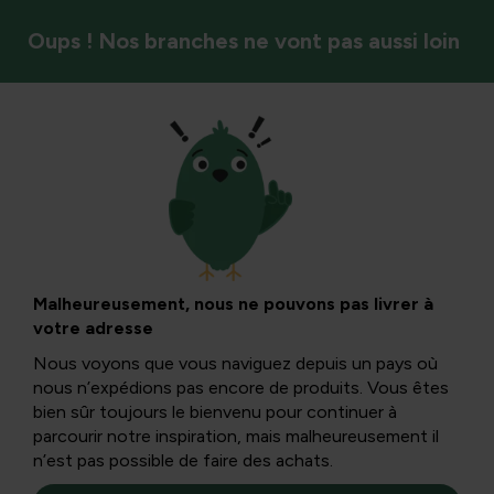
Oups ! Nos branches ne vont pas aussi loin
Oiseaux
Un invité
remarquable : la
Malheureusement, nous ne pouvons pas livrer à
votre adresse
grive chanteuse
Nous voyons que vous naviguez depuis un pays où
nous n’expédions pas encore de produits. Vous êtes
bien sûr toujours le bienvenu pour continuer à
La grive chanteuse est un invité remarquable qui cueille sa
parcourir notre inspiration, mais malheureusement il
nourriture dans notre jardin chaque matin, sans doute
n’est pas possible de faire des achats.
pour nourrir un nid de bouches affamées.