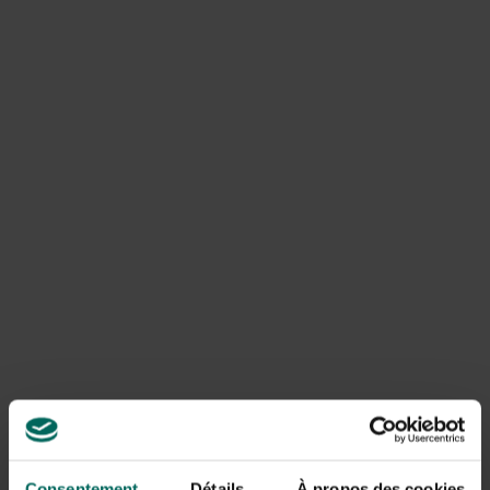
Prévoyez un abri au-dessus de la planche
d’alimentation afin qu’elle reste exempte de neige et
de pluie.
Nourrissez deux fois par jour : après une longue nuit
glaciale, de préférence le matin puis à nouveau l’après-
midi.
Évitez que les chats puissent sauter sur l’étagère
depuis un toit, une structure de jardin ou un arbre.
Proposez un régime varié composé de noix, graines,
graines, pommes, boules de graisse, etc. De
préférence pas de pâtes et/ou de nourriture riche en
sel. Trop de beurre a un effet laxatif !
Placez un plat plat ou une assiette avec de l’eau
potable et changez-la chaque jour.
Pour éviter que les grands oiseaux ne volent avec
toutes ces friandises, il est préférable de les nourrir à
différents endroits du jardin, afin que les petits ne
manquent de rien.
Consentement
Détails
À propos des cookies