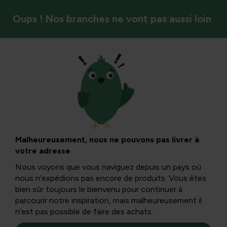
Oups ! Nos branches ne vont pas aussi loin
Oiseaux
Conseils pour
nourrir les oiseaux
Malheureusement, nous ne pouvons pas livrer à
votre adresse
de jardin
Nous voyons que vous naviguez depuis un pays où
nous n’expédions pas encore de produits. Vous êtes
bien sûr toujours le bienvenu pour continuer à
Pendant les sombres mois d’hiver, nos amis ailés ont plus
parcourir notre inspiration, mais malheureusement il
de mal à trouver de la nourriture. Pour maintenir leur
n’est pas possible de faire des achats.
température corporelle, ils peuvent bénéficier de notre