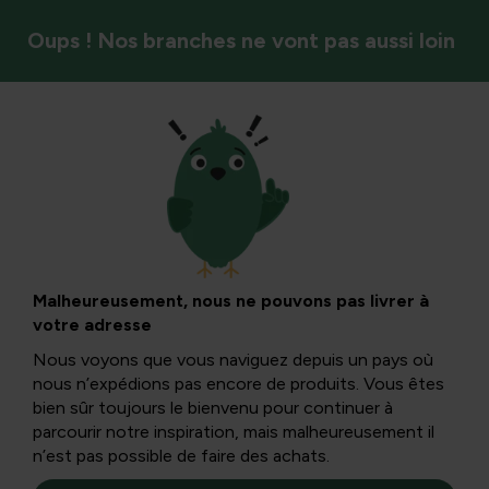
Oups ! Nos branches ne vont pas aussi loin
Oiseaux
Calendrier des
étangs : l’étang en
Malheureusement, nous ne pouvons pas livrer à
votre adresse
mars
Nous voyons que vous naviguez depuis un pays où
nous n’expédions pas encore de produits. Vous êtes
bien sûr toujours le bienvenu pour continuer à
Les déchets organiques dans l’étang provoquent un sol
parcourir notre inspiration, mais malheureusement il
acidifié, ce qui favorise une croissance plus élevée des
n’est pas possible de faire des achats.
algues plus tard dans l’année.