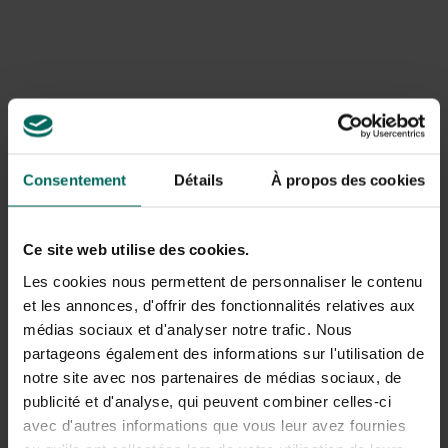
et de brindilles se sont retrouvées dans l’étang. Ces
déchets organiques provoquent une acidification du sol,
ce qui entraîne une croissance plus élevée des algues plus
tard dans l’année. Heureusement, mars semble un peu
plus calme et les températures douces se poursuivent
tout au long de la journée. Surveillez les nuits car il peut
encore descendre jusqu’à environ zéro.
Consentement
Détails
À propos des cookies
Ce site web utilise des cookies.
Les cookies nous permettent de personnaliser le contenu
et les annonces, d'offrir des fonctionnalités relatives aux
médias sociaux et d'analyser notre trafic. Nous
partageons également des informations sur l'utilisation de
Nettoyez l’étang
notre site avec nos partenaires de médias sociaux, de
publicité et d'analyse, qui peuvent combiner celles-ci
Comme le mois dernier, il reste encore plusieurs points à
avec d'autres informations que vous leur avez fournies
prendre en compte :