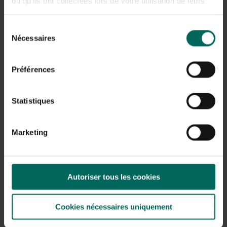
ou qu'ils ont collectées lors de votre utilisation de leurs
services.
Ne commencez pas à nourrir les
poissons
avec un
Sélection
aliment riche en vitamines tant que la température de
Nécessaires
du
l’eau n’a pas atteint environ 10 °C. Les aliments
consentement
facilement digestibles à base de germe de blé sont les
mieux adaptés à cette période. N’utilisez pas de
Préférences
nourriture pour poissons qui a été laissée trop
longtemps ou dont la date est expirée.
Statistiques
Repoussez les
plantes aquatiques
, qui ont été
relâchées par la violente tempête.
Marketing
Vérifiez les poissons pour détecter
des parasites
lorsqu’ils nagent à la surface.
Les poissons morts
peuvent maintenant remonter à la
Autoriser tous les cookies
surface, emprunter cette route avant de couler au
fond pour y pourrir.
Cookies nécessaires uniquement
L’accent est désormais mis sur
la surveillance de la