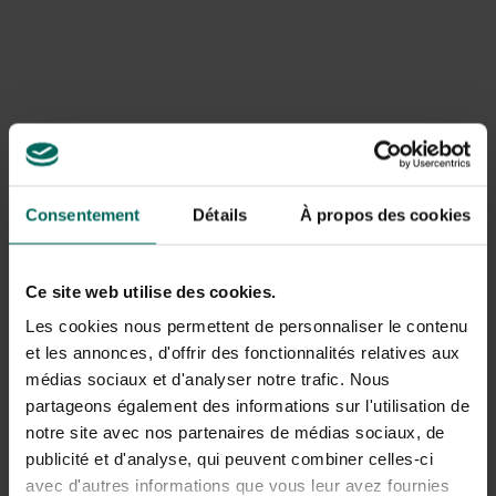
Consentement
Détails
À propos des cookies
Ce site web utilise des cookies.
Les cookies nous permettent de personnaliser le contenu
et les annonces, d'offrir des fonctionnalités relatives aux
médias sociaux et d'analyser notre trafic. Nous
Le Guide de nettoyage
partageons également des informations sur l'utilisation de
Entretenir le coussin de votre chien ou chat implique plus
notre site avec nos partenaires de médias sociaux, de
que simplement le laver, mais cela ne doit pas forcément
publicité et d'analyse, qui peuvent combiner celles-ci
être une tâche chronophage. Avec ces étapes, vous
avec d'autres informations que vous leur avez fournies