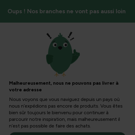
Oups ! Nos branches ne vont pas aussi loin
Mammifères
Le guide de
nettoyage pour
Malheureusement, nous ne pouvons pas livrer à
votre adresse
chaque lit de chien
Nous voyons que vous naviguez depuis un pays où
nous n’expédions pas encore de produits. Vous êtes
bien sûr toujours le bienvenu pour continuer à
Quiconque a un chien ou un chat sait qu’il faut laver
parcourir notre inspiration, mais malheureusement il
régulièrement son oreiller ou son lit pour éliminer les
n’est pas possible de faire des achats.
mauvaises odeurs et la saleté. À quelle fréquence fais-tu