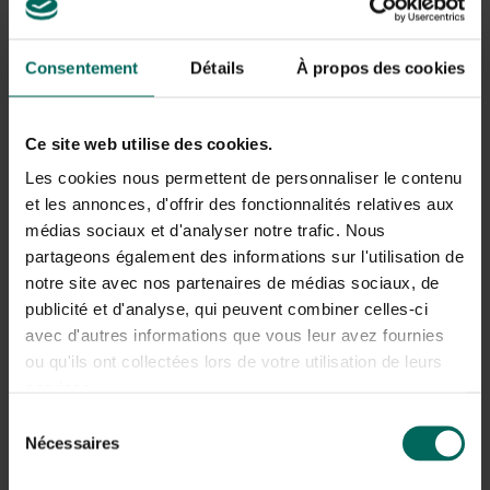
Bouquet de fleurs XL
Le bouquet extra large est plus fourni que le grand
Consentement
Détails
À propos des cookies
bouquet. Elles sont également disponibles en différentes
nuances de couleur telles que rose, orange ou violet.
Ce site web utilise des cookies.
Bouquet Violetta XL - bleu-violet-blanc
Les cookies nous permettent de personnaliser le contenu
et les annonces, d'offrir des fonctionnalités relatives aux
Le bouquet est composé de diverses fleurs, notamment
Alstroemeria, Ageratum, Allium, Delphinium, Chardon,
médias sociaux et d'analyser notre trafic. Nous
Eustoma, Lilium et Gerbera.
partageons également des informations sur l'utilisation de
notre site avec nos partenaires de médias sociaux, de
Pour donner plus de couleur et de volume au bouquet, il
publicité et d'analyse, qui peuvent combiner celles-ci
est terminé avec de la chlorophylle telle que des
avec d'autres informations que vous leur avez fournies
asperges, des dattiers nains, des feuilles de pommier et
ou qu'ils ont collectées lors de votre utilisation de leurs
du laurier australien.
services.
(, à partir de 34,95 €)
Sélection
Nécessaires
du
consentement