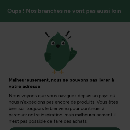
Oups ! Nos branches ne vont pas aussi loin
DIY & arrangements floraux
Dis-le avec des
fleurs !
Malheureusement, nous ne pouvons pas livrer à
votre adresse
Nous voyons que vous naviguez depuis un pays où
Voulez-vous remercier votre très chère maman, amie ou
nous n’expédions pas encore de produits. Vous êtes
voisine ? Avec une fleur pour l’accompagner, le message
bien sûr toujours le bienvenu pour continuer à
passe toujours bien. Découvrez nos bouquets dès
parcourir notre inspiration, mais malheureusement il
maintenant.
n’est pas possible de faire des achats.