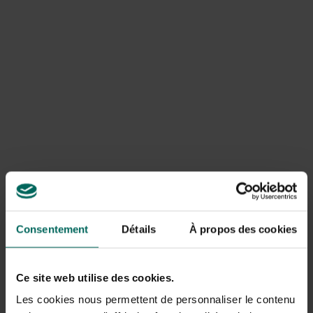
rayée rouge et blanche. Emballez votre paquet de Noël
dans une corde et glissez tous les éléments en dessous.
On colle les pommes de pin sur l’emballage avec un
pistolet à colle.
Consentement
Détails
À propos des cookies
Ce site web utilise des cookies.
2. Tranches d’orange sèches au four
Les cookies nous permettent de personnaliser le contenu