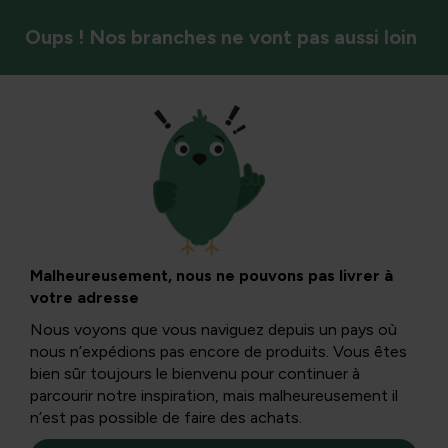
Oups ! Nos branches ne vont pas aussi loin
DIY & arrangements floraux
DIY : créer les
meilleurs cadeaux
Malheureusement, nous ne pouvons pas livrer à
votre adresse
de Noël
Nous voyons que vous naviguez depuis un pays où
nous n’expédions pas encore de produits. Vous êtes
bien sûr toujours le bienvenu pour continuer à
Un cadeau de Noël ne serait pas un vrai cadeau, sans
parcourir notre inspiration, mais malheureusement il
apporter une touche personnelle à l’emballage. Avec un
n’est pas possible de faire des achats.
cadeau personnalisé, vous êtes assuré de marquer !