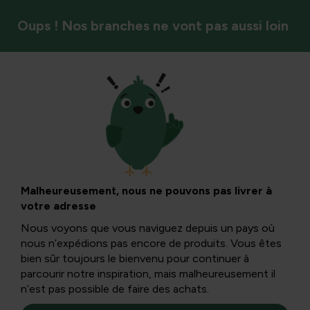
Oups ! Nos branches ne vont pas aussi loin
DIY & arrangements floraux
Cadeaux de Saint-
Valentin : 5 idées
Malheureusement, nous ne pouvons pas livrer à
votre adresse
sympas pour lui
Nous voyons que vous naviguez depuis un pays où
nous n’expédions pas encore de produits. Vous êtes
bien sûr toujours le bienvenu pour continuer à
Le jour de la Saint-Valentin, il n’y a pas que les femmes qui
parcourir notre inspiration, mais malheureusement il
sont sous les projecteurs ! Les messieurs méritent aussi
n’est pas possible de faire des achats.
un cadeau pour montrer qu’on les considère comme