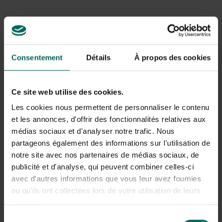
jardinière potager, fabriquée en bois imprégné durable,
est
commodément divisée en quatre compartiments
.
Cela crée l’espace idéal pour 4 herbes ou petits légumes
différents.
Consentement
Détails
À propos des cookies
Avec un assemblage facile et des dimensions compactes
de 1 x 1 m, Basil tient même dans les plus petits jardins.
Prêt à garantir des années de plaisir grandissant ! Un
Ce site web utilise des cookies.
geste affectueux qui fait non seulement s’épanouir le
Les cookies nous permettent de personnaliser le contenu
jardin, mais aussi votre passion commune pour les délices
frais et cultivés à la maison !
et les annonces, d'offrir des fonctionnalités relatives aux
médias sociaux et d'analyser notre trafic. Nous
(,
49,99€
)
partageons également des informations sur l'utilisation de
notre site avec nos partenaires de médias sociaux, de
Vous cherchez un modèle différent ? Découvrez tout ce
publicité et d'analyse, qui peuvent combiner celles-ci
qu’il y a dans la section tables de culture et plates-
avec d'autres informations que vous leur avez fournies
bandes.
ou qu'ils ont collectées lors de votre utilisation de leurs
services.
Sélection