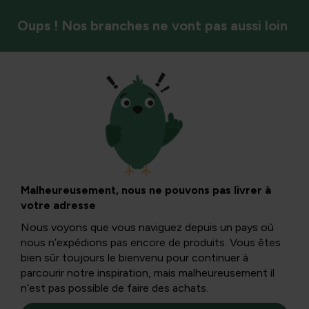
Oups ! Nos branches ne vont pas aussi loin
Styles de jardin et ambiance
Un nid de fleurs
pour Pâques
Malheureusement, nous ne pouvons pas livrer à
votre adresse
Nous voyons que vous naviguez depuis un pays où
Pâques annonce le début du printemps. Le moment où le
nous n’expédions pas encore de produits. Vous êtes
jardin retrouve un peu de couleur et où nos doigts verts
bien sûr toujours le bienvenu pour continuer à
commencent à démanger.
parcourir notre inspiration, mais malheureusement il
n’est pas possible de faire des achats.