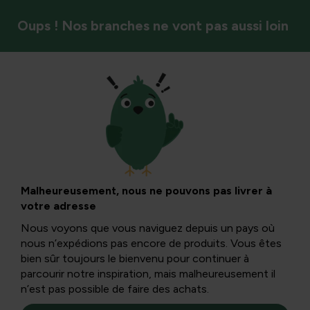
Oups ! Nos branches ne vont pas aussi loin
Styles de jardin et ambiance
Bordure de jardin
avec Ecolat
Malheureusement, nous ne pouvons pas livrer à
votre adresse
Nous voyons que vous naviguez depuis un pays où
À l’origine, l’Ecolat servait à créer un bord horizontal de
nous n’expédions pas encore de produits. Vous êtes
l’étang. En attendant, ils sont utilisés par les passionnés
bien sûr toujours le bienvenu pour continuer à
de jardinage pour diverses applications de jardinage.
parcourir notre inspiration, mais malheureusement il
n’est pas possible de faire des achats.