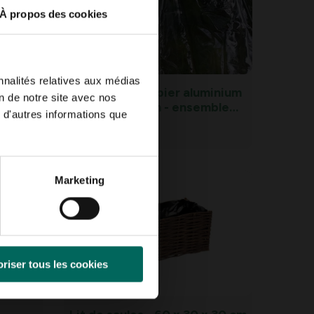
À propos des cookies
nnalités relatives aux médias
l en
Pinces pour papier aluminium
on de notre site avec nos
 mm -
ou maille 10 mm - ensemble
 d'autres informations que
de 20 pièces
4,
29
Marketing
riser tous les cookies