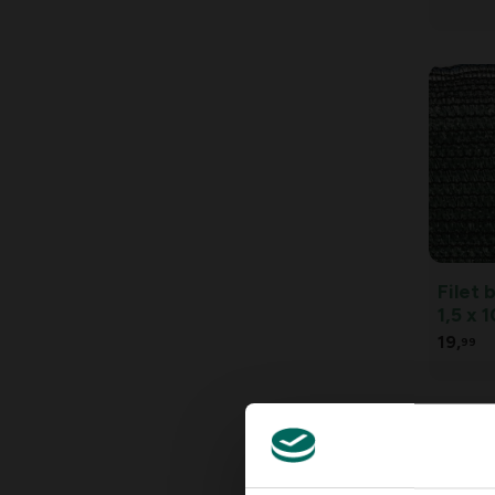
Filet 
1,5 x 
19,
99