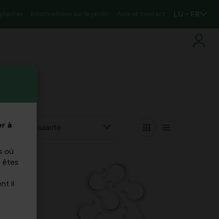
LU - FR
 plantes
Informations sur le jardin
Aide et contact
r à
 par
s où
s êtes
nt il