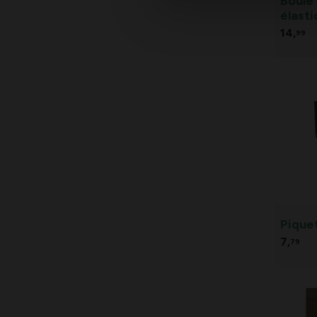
Boule 
élasti
14,
99
Piquet
7,
79