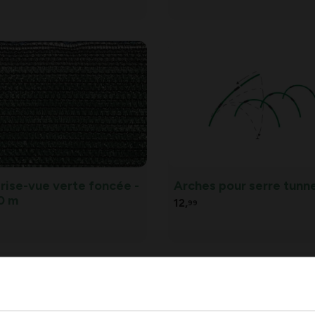
brise-vue verte foncée -
Arches pour serre tunne
10 m
12,
99