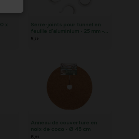
10 x
Serre-joints pour tunnel en
feuille d’aluminium - 25 mm -
ensemble de 6 pièces
5,
39
Anneau de couverture en
noix de coco - Ø 45 cm
6,
99