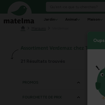
Jardin
Animal
Maison
Marques
Verdemax
Oups 
Assortiment Verdemax chez Tuinadvi
21
Résultats trouvés
PROMOS
FOURCHETTE DE PRIX