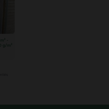
/m² -
70 g/m²
entés