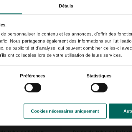
Détails
ies.
e personnaliser le contenu et les annonces, d'offrir des fonctio
de paillage 17 g/m² - 10
Serre-joints pour tunne
rafic. Nous partageons également des informations sur l'utilisati
feuille d’aluminium - 30
, de publicité et d'analyse, qui peuvent combiner celles-ci avec
ensemble de 4 pièces
5,
39
ils ont collectées lors de votre utilisation de leurs services.
Préférences
Statistiques
Cookies nécessaires uniquement
Auto