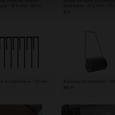
de tube de liaison
Boule de tube de liaiso
que - Ø 5 mm - 85 m
élastique - Ø 2 mm - 30
5,
99
s en plastique - 18 cm
Rouleau de pelouse - 5
99,
99