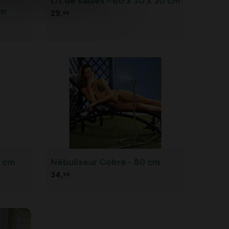
n
Lit de saules - 60 x 30 x 30 cm
 m
29,
99
0 cm
Nébuliseur Cobra - 80 cm
34,
99