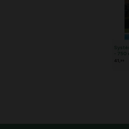
Systè
- 750
41,
99