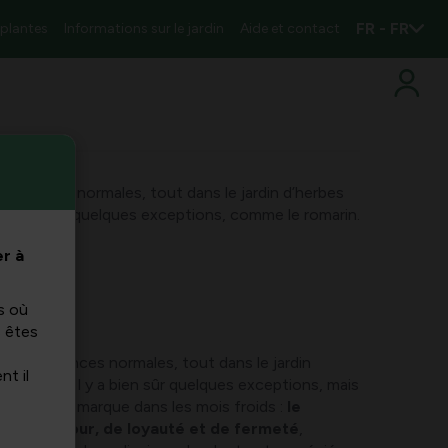
FR - FR
 plantes
Informations sur le jardin
Aide et contact
rconstances normales, tout dans le jardin d’herbes
 a bien sûr quelques exceptions, comme le romarin.
r à
s où
s êtes
s circonstances normales, tout dans le jardin
nt il
t morose. Il y a bien sûr quelques exceptions, mais
gneux
se démarque dans les mois froids :
le
ole d’amour, de loyauté et de fermeté
,