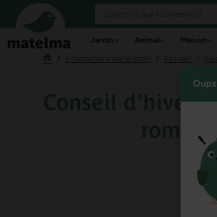
Jardin
Animal
Maison
Informations sur le jardin
Potager
Sai
Oups 
Conseil d’hiver : 
romari