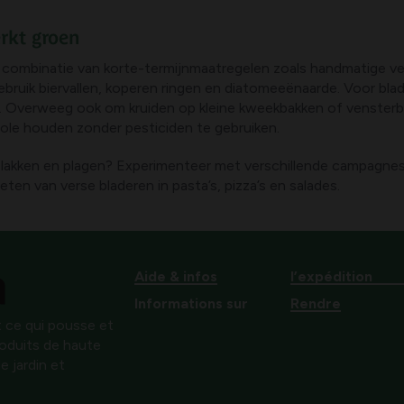
rkt groen
n combinatie van korte-termijnmaatregelen zoals handmatige ver
gebruik biervallen, koperen ringen en diatomeeënaarde. Voor bl
g. Overweeg ook om kruiden op kleine kweekbakken of vensterb
role houden zonder pesticiden te gebruiken.
akken en plagen? Experimenteer met verschillende campagnes e
eten van verse bladeren in pasta’s, pizza’s en salades.
Aide & infos
l’expédition
Informations sur
Rendre
 ce qui pousse et
produits de haute
e jardin et