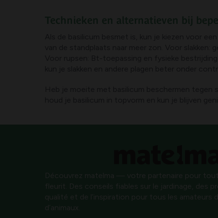
Technieken en alternatieven bij bepe
Als de basilicum besmet is, kun je kiezen voor ee
van de standplaats naar meer zon. Voor slakken: 
Voor rupsen: Bt-toepassing en fysieke bestrijdin
kun je slakken en andere plagen beter onder cont
Heb je moeite met basilicum beschermen tegen sl
houd je basilicum in topvorm en kun je blijven geni
Découvrez matelma — votre partenaire pour tout
fleurit. Des conseils fiables sur le jardinage, des 
qualité et de l’inspiration pour tous les amateurs d
d’animaux.