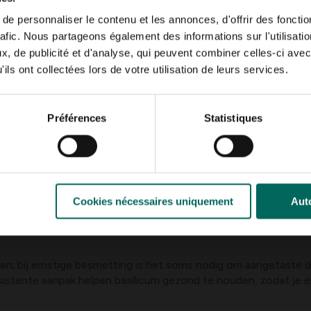
ossing of neemolie om zuiging te verminderen, vooral op jonge
e personnaliser le contenu et les annonces, d'offrir des fonctio
en waar bladluizen zich vaak nestelen.
rafic. Nous partageons également des informations sur l'utilisati
iet te nat om schimmelvorming te voorkomen.
, de publicité et d'analyse, qui peuvent combiner celles-ci avec
rven
ils ont collectées lors de votre utilisation de leurs services.
che bestrijders zoals Bacillus thuringiensis (Bt) die selectief
Préférences
Statistiques
met voldoende zon om de schade te beperken.
en tijdige ingrepen: zorg voor een goede drainage, vermijd wat
Cookies nécessaires uniquement
Auto
en laagje mulch kan helpen tegen onkruid en grondwateronttrek
bruik bij voorkeur biologische bestrijdingsmiddelen en hou rek
n; bij ernstige besmetting is het soms nodig om aangetaste de
istente aanpak helpen basilicum gezond te houden, zodat je er 