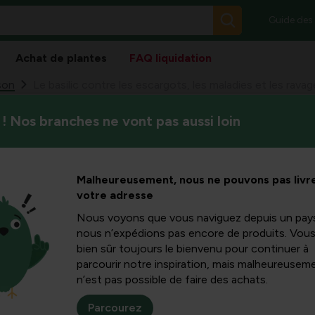
Guide des
Achat de plantes
FAQ liquidation
son
Le basilic contre les escargots, les maladies et les rava
! Nos branches ne vont pas aussi loin
Le basilic est une herbe popul
tre les
gérer des invités indésirable
chenilles qui mangent les feui
aladies et
Malheureusement, nous ne pouvons pas livre
votre adresse
urs
Nous voyons que vous naviguez depuis un pay
nous n’expédions pas encore de produits. Vou
bien sûr toujours le bienvenu pour continuer à
parcourir notre inspiration, mais malheureuseme
n’est pas possible de faire des achats.
bij basilicum
Parcourez
an hij last krijgen van verschillende plagen en ziekten die de