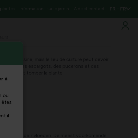
FR - FR
 plantes
Informations sur le jardin
Aide et contact
geurs
aire en cuisine, mais le lieu de culture peut devoir
s tels que des escargots, des pucerons et des
lles et font tomber la plante.
r à
s où
s êtes
nt il
 smaak en groei beïnvloeden. De meest voorkomende