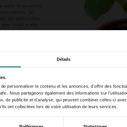
nde water te geven om
och vaak mis. De
rkt zijn geen sterke
gaan zodat je elke
andel draaien.
s die op een snelle
el te klein zijn kan de
ien tot een volwassen
Détails
ies.
e personnaliser le contenu et les annonces, d'offrir des fonctio
rafic. Nous partageons également des informations sur l'utilisati
, de publicité et d'analyse, qui peuvent combiner celles-ci avec
ils ont collectées lors de votre utilisation de leurs services.
Préférences
Statistiques