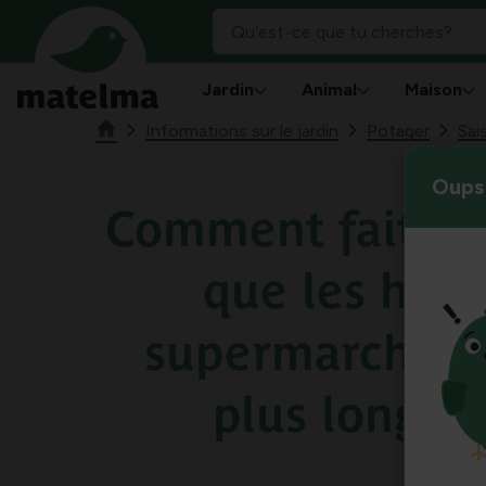
Jardin
Animal
Maison
Informations sur le jardin
Potager
Sai
Oups 
Comment faites-
que les her
supermarché s
plus longte