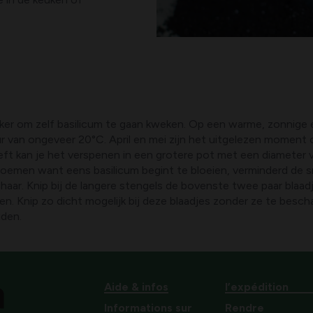
uker om zelf basilicum te gaan kweken. Op een warme, zonnige 
uur van ongeveer 20°C. April en mei zijn het uitgelezen moment
eft kan je het verspenen in een grotere pot met een diameter va
bloemen want eens basilicum begint te bloeien, verminderd de s
ar. Knip bij de langere stengels de bovenste twee paar blaadjes 
ien. Knip zo dicht mogelijk bij deze blaadjes zonder ze te besch
iden.
Aide & infos
l’expédition
Informations sur
Rendre