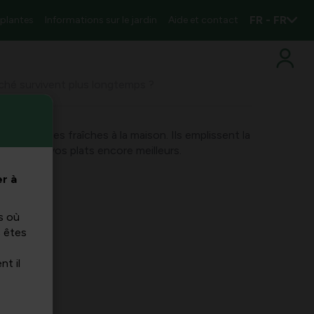
FR - FR
 plantes
Informations sur le jardin
Aide et contact
hé survivent plus longtemps ?
s des herbes fraîches à la maison. Ils emplissent la
t rendent vos plats encore meilleurs.
r à
s où
s êtes
nt il