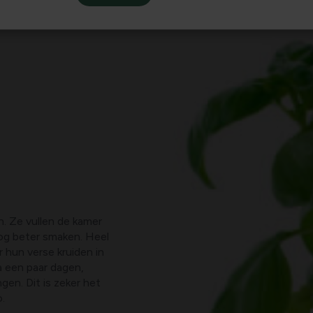
en. Ze vullen de kamer
og beter smaken. Heel
hun verse kruiden in
a een paar dagen,
en. Dit is zeker het
o.