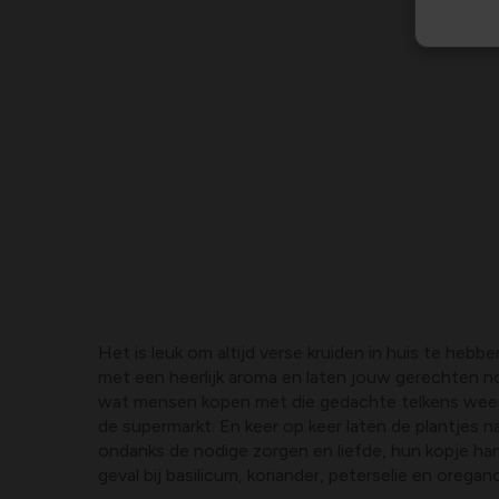
Het is leuk om altijd verse kruiden in huis te hebb
met een heerlijk aroma en laten jouw gerechten n
wat mensen kopen met die gedachte telkens weer 
de supermarkt. En keer op keer laten de plantjes n
ondanks de nodige zorgen en liefde, hun kopje hang
geval bij basilicum, koriander, peterselie en oregan