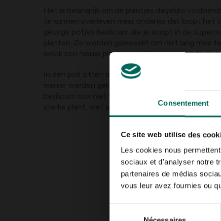
Het is belangrijk om de plantjes dagelijks voldoe
te kunnen overleven maar ondanks dat loopt het t
geurige potjes basilicum die je koopt in de superma
planten. Ze worden gekweekt om niet lang mee te 
week een nieuw plantje moet kopen, zo blijft de h
In één pot zitten meerdere kleine basilicum plantje
manier werden gekweekt. Doordat de potjes vaak ve
basilicum ook niet voldoende wortelen en uitgroe
Consentement
sterke plant, met alle gevolgen van dien.
Ce site web utilise des cook
Les cookies nous permettent d
sociaux et d'analyser notre t
partenaires de médias sociaux
vous leur avez fournies ou qu'
Sélection
Nécessaires
du