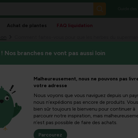
Guide des
Achat de plantes
FAQ liquidation
son
Comment faites-vous pour que les herbes du supermarc
! Nos branches ne vont pas aussi loin
C’est agréable d’avoir toujour
vous pour
pièce d’un parfum délicieux e
bes du
Malheureusement, nous ne pouvons pas livre
votre adresse
urvivent
Nous voyons que vous naviguez depuis un pay
nous n’expédions pas encore de produits. Vou
bien sûr toujours le bienvenu pour continuer à
mps ?
parcourir notre inspiration, mais malheureuseme
n’est pas possible de faire des achats.
Parcourez