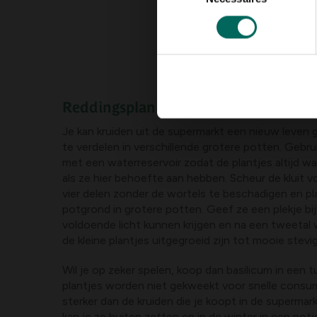
consentement
Reddingsplan
Je kan kruiden uit de supermarkt een nieuw leven
te verdelen in verschillende grotere potten. Gebru
met een waterreservoir zodat de plantjes altijd 
als ze hier behoefte aan hebben. Scheur de kluit vo
vier delen zonder de wortels te beschadigen en p
potgrond in grotere potten. Geef ze een plekje bi
voldoende licht kunnen krijgen en na een tweetal w
de kleine plantjes uitgegroeid zijn tot mooie stev
Wil je op zeker spelen, koop dan basilicum in een 
plantjes worden niet gekweekt voor snelle consum
sterker dan de kruiden die je koopt in de supermar
kan je ze buiten zetten en in de winter in een potj