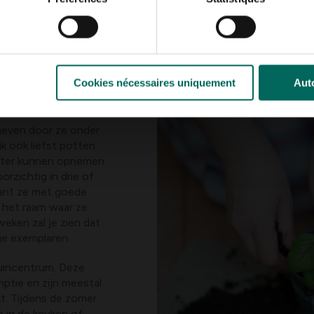
Cookies nécessaires uniquement
Auto
 geven door ze onder
ik ook liefst potten
water kunnen opnemen
orzichtig in drie of
lant ze met goede
j het raam waar ze
eken zal je zien dat
ige exemplaren.
tuincentrum. Deze
ptie en zijn meestal
kt. Tijdens de zomer
e in de keuken of