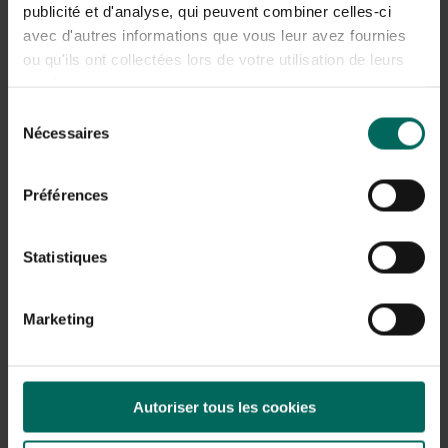
publicité et d'analyse, qui peuvent combiner celles-ci
wanneer je 3 tot 4 tassen thee per dag drinkt.
avec d'autres informations que vous leur avez fournies
ou qu'ils ont collectées lors de votre utilisation de leurs
services.
Sélection
Nécessaires
du
consentement
Préférences
Statistiques
Marketing
Autoriser tous les cookies
Duizendblad
Net zoals de vorige kruiden, zijn ook de bladeren van het