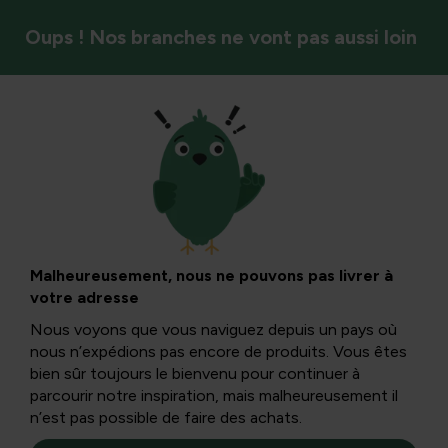
Oups ! Nos branches ne vont pas aussi loin
Saison
Assaisonnements
hivernaux du jardin
Malheureusement, nous ne pouvons pas livrer à
votre adresse
Nous voyons que vous naviguez depuis un pays où
Malgré le froid, il y a encore plusieurs plantes en floraison
nous n’expédions pas encore de produits. Vous êtes
hivernale dans le jardin d’herbes aromatiques. Des herbes
bien sûr toujours le bienvenu pour continuer à
fraîches en hiver, donc c’est tout à fait possible !
parcourir notre inspiration, mais malheureusement il
n’est pas possible de faire des achats.
Nu de zomer voorbij is, houden de meeste planten op