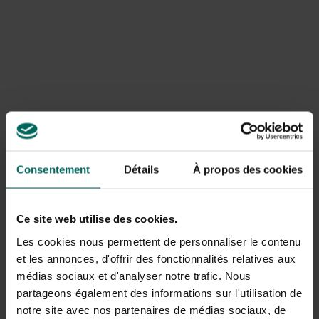
Consentement
Détails
À propos des cookies
Bernagie
Tot laat in het najaar kunnen de bloemen van de bernagie
Ce site web utilise des cookies.
geoogst worden. Door zijn sterke komkommergeur die de
Les cookies nous permettent de personnaliser le contenu
plant verspreidt, krijgt ze ook vaak de bijnaam
et les annonces, d'offrir des fonctionnalités relatives aux
"
komkommerkruid
". Gebruik de jonge blaadjes gedroogd
médias sociaux et d'analyser notre trafic. Nous
en de bloemen als kleurrijke afwerking in gerechten. Ook
partageons également des informations sur l'utilisation de
verse bladeren zijn heerlijk ter vervanging van spinazie, in
notre site avec nos partenaires de médias sociaux, de
soep of vleesschotels. Het kruid werkt vochtafdrijvend